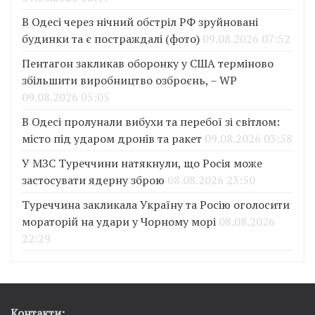
В Одесі через нічний обстріл РФ зруйновані
будинки та є постраждалі (фото)
09.08.2026 07:52
Пентагон закликав оборонку у США терміново
збільшити виробництво озброєнь, – WP
09.08.2026 05:05
В Одесі пролунали вибухи та перебої зі світлом:
місто під ударом дронів та ракет
09.08.2026 03:58
У МЗС Туреччини натякнули, що Росія може
застосувати ядерну зброю
08.08.2026 23:50
Туреччина закликала Україну та Росію оголосити
мораторій на удари у Чорному морі
08.08.2026
22:29
Контакти: