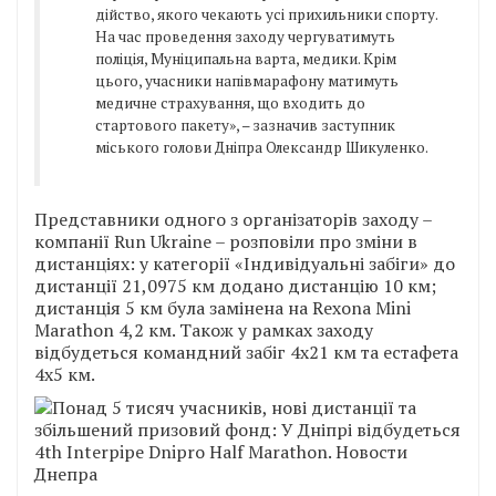
дійство, якого чекають усі прихильники спорту.
На час проведення заходу чергуватимуть
поліція, Муніципальна варта, медики. Крім
цього, учасники напівмарафону матимуть
медичне страхування, що входить до
стартового пакету», – зазначив заступник
міського голови Дніпра Олександр Шикуленко.
Представники одного з організаторів заходу –
компанії Run Ukraine – розповіли про зміни в
дистанціях: у категорії «Індивідуальні забіги» до
дистанції 21,0975 км додано дистанцію 10 км;
дистанція 5 км була замінена на Rexona Mini
Marathon 4,2 км. Також у рамках заходу
відбудеться командний забіг 4х21 км та естафета
4х5 км.