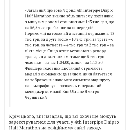
«Загальний призовий фонд 4th Interpipe Dnipro
Half Marathon значно збільшиться у порівнянні
з минулим роком і становитиме 143 тис. грн, що
на 56,5 тис. грн більше за попередній.
Переможці на головній дистанції отримають 12
тис. грн, за друге місце – 10 тис. грн, за третє – 6
тис. грн, за четверте – 4 тис. грн та 2 тис. грн – за
п’яте місце. Якщо атлет встановить рекорд
траси, він додатково матиме ще 5 тис. грн:
чоловіки – за час 1:04:00, жінки – за 1:13:50.
Фінішери головних дистанцій отримають
медалі з оновленим дизайном, який базується
на зображенні знакового елемента маршруту
напівмарафону», – зазначив генеральний
менеджер компанії Run Ukraine Дмитро
Черніцький.
Крім цього, він нагадав, що всі охочі ще можуть
зареєструватися для участі у 4th Interpipe Dnipro
Half Marathon на офіційному сайті заходу