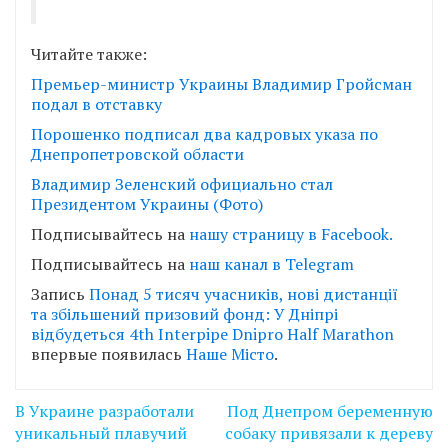
Читайте также:
Премьер-министр Украины Владимир Гройсман
подал в отставку
Порошенко подписал два кадровых указа по
Днепропетровской области
Владимир Зеленский официально стал
Президентом Украины (Фото)
Подписывайтесь на
нашу страницу в Facebook.
Подписывайтесь на
наш канал в Telegram
Запись
Понад 5 тисяч учасників, нові дистанції
та збільшений призовий фонд: У Дніпрі
відбудеться 4th Interpipe Dnipro Half Marathon
впервые появилась
Наше Місто
.
Навігація
В Украине разработали
Под Днепром беременную
записів
уникальный плавучий
собаку привязали к дереву