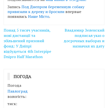
Запись
Под Днепром беременную собаку
привязали к дереву и бросили
впервые
появилась
Наше Місто
.
Навігація
Понад 5 тисяч учасників,
Владимир Зеленский
записів
нові дистанції та
подписал указ о
збільшений призовий
досрочных выборах и
фонд: У Дніпрі
назначил их дату
відбудеться 4th Interpipe
Dnipro Half Marathon
ПОГОДА
Погода
Павлоград
вологість:
тиск: