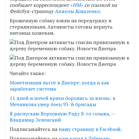
сообщает корреспондент
«НМ»
со ссылкой на
Фейсбук-страницу
Анжелы Коваленко
.
Брошенную собаку взяли на передержку и
стерилизовали. Активисты готовы вернуть
питомца хозяевам.
Читайте также:
Монетизация льгот в Днепре: когда и как
заработает система
11 дней и ночей врачи боролись за жизнь: в
Мечникова умер боец 93-й бригады
Я распускаю Верховную Раду 8-го созыва, —
Владимир Зеленский
Подписывайтесь на
нашу страницу в Facebook.
Подписывайтесь на
наш канал в Telegram.