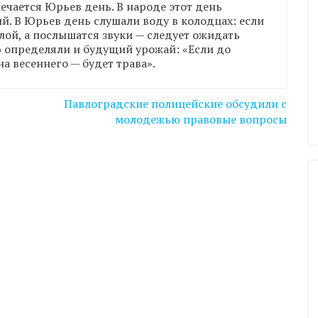
ечается Юрьев день. В народе этот день
. В Юрьев день слушали воду в колодцах: если
плой, а послышатся звуки — следует ожидать
ю определяли и будущий урожай: «Если до
на весеннего — будет трава».
Павлоградские полицейские обсудили с
молодежью правовые вопросы