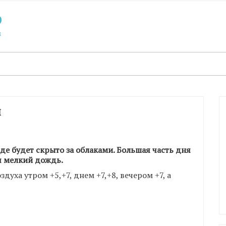
Я
аде будет скрыто за облаками. Большая часть дня
ся мелкий дождь.
духа утром +5,+7, днем +7,+8, вечером +7, а