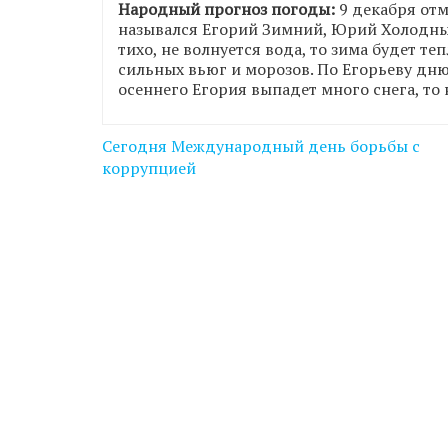
Народный прогноз погоды:
9 декабря отм
назывался Егорий Зимний, Юрий Холодный
тихо, не волнуется вода, то зима будет те
сильных вьюг и морозов. По Егорьеву дн
осеннего Егория выпадет много снега, то 
Навігація
Сегодня Международный день борьбы с
записів
коррупцией