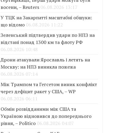
сертифікації, перші удари можуть бути
восени, – Reuters
06.08.2026 13:17
У ТЦК на Закарпатті масштабні обшуки:
що відомо
06.08.2026 11:22
Зеленський підтвердив удари по НПЗ на
відстані понад 1300 км та флоту РФ
06.08.2026 10:48
Дрони атакували Ярославль і летять на
Москву: на НПЗ виникла пожежа
06.08.2026 07:14
Між Трампом та Гегсетом виник конфлікт
через дефіцит ракет у США, – WP
06.08.2026 06:11
Обмін розвідданими між США та
Україною відновився до попереднього
рівня, – Politico
06.08.2026 04:07