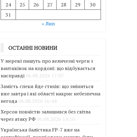
24
25
26
27
28
29
30
31
« Лип
ОСТАННІ НОВИНИ
У мережі пишуть про величезні черги з
вантажівок на кордоні: що відбувається
насправді
06.08.2026 17:07
Замість спеки йде стихія: що зміниться
вже завтра і які області накриє небезпечна
негода
06.08.2026 16:44
Херсон повністю залишився без світла
через атаку РФ
06.08.2026 14:10
Українська балістика FP-7 вже на