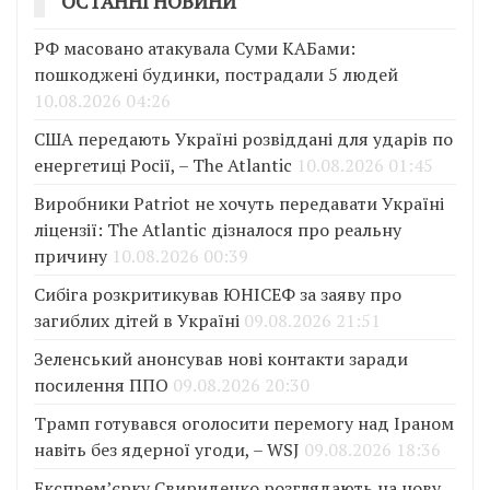
ОСТАННІ НОВИНИ
РФ масовано атакувала Суми КАБами:
пошкоджені будинки, пострадали 5 людей
10.08.2026 04:26
США передають Україні розвіддані для ударів по
енергетиці Росії, – The Atlantic
10.08.2026 01:45
Виробники Patriot не хочуть передавати Україні
ліцензії: The Atlantic дізналося про реальну
причину
10.08.2026 00:39
Сибіга розкритикував ЮНІСЕФ за заяву про
загиблих дітей в Україні
09.08.2026 21:51
Зеленський анонсував нові контакти заради
посилення ППО
09.08.2026 20:30
Трамп готувався оголосити перемогу над Іраном
навіть без ядерної угоди, – WSJ
09.08.2026 18:36
Експрем’єрку Свириденко розглядають на нову