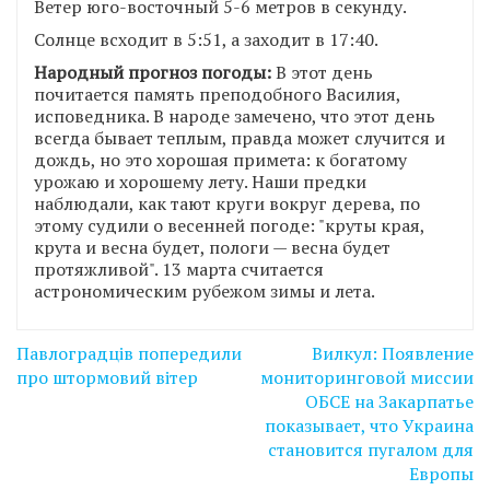
Ветер юго-восточный 5-6 метров в секунду.
Солнце всходит в 5:51, а заходит в 17:40.
Народный прогноз погоды:
В этот день
почитается память преподобного Василия,
исповедника. В народе замечено, что этот день
всегда бывает теплым, правда может случится и
дождь, но это хорошая примета: к богатому
урожаю и хорошему лету. Наши предки
наблюдали, как тают круги вокруг дерева, по
этому судили о весенней погоде: "круты края,
крута и весна будет, пологи — весна будет
протяжливой". 13 марта считается
астрономическим рубежом зимы и лета.
Навігація
Павлоградців попередили
Вилкул: Появление
записів
про штормовий вітер
мониторинговой миссии
ОБСЕ на Закарпатье
показывает, что Украина
становится пугалом для
Европы