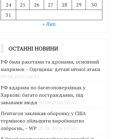
24
25
26
27
28
29
30
31
« Лип
ОСТАННІ НОВИНИ
РФ била ракетами та дронами, основний
напрямок – Одещина: деталі нічної атаки
09.08.2026 08:32
РФ вдарила по багатоповерхівках у
Харкові: багато постраждалих, під
завалами люди
09.08.2026 08:17
Пентагон закликав оборонку у США
терміново збільшити виробництво
озброєнь, – WP
09.08.2026 05:05