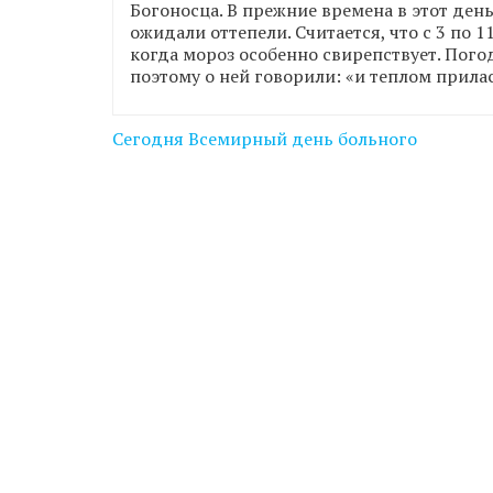
Богоносца. В прежние времена в этот ден
ожидали оттепели. Считается, что с 3 по 
когда мороз особенно свирепствует. Пого
поэтому о ней говорили: «и теплом прилас
Навігація
Сегодня Всемирный день больного
записів