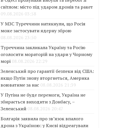
В Одесі пролунали вибухи та перебої зі
світлом: місто під ударом дронів та ракет
09.08.2026 03:58
У МЗС Туреччини натякнули, що Росія
може застосувати ядерну зброю
08.08.2026 23:50
Туреччина закликала Україну та Росію
оголосити мораторій на удари у Чорному
морі
08.08.2026 22:29
Зеленський про гарантії безпеки від США:
якщо Путін знову вторгнеться, Америка
воюватиме за нас
08.08.2026 21:39
У Путіна не буде перемоги, Україна не
збирається виходити з Донбасу, –
Зеленський
08.08.2026 20:47
Болгарія заявила про зв’язок впалого
дрона з Україною: у Києві відреагували