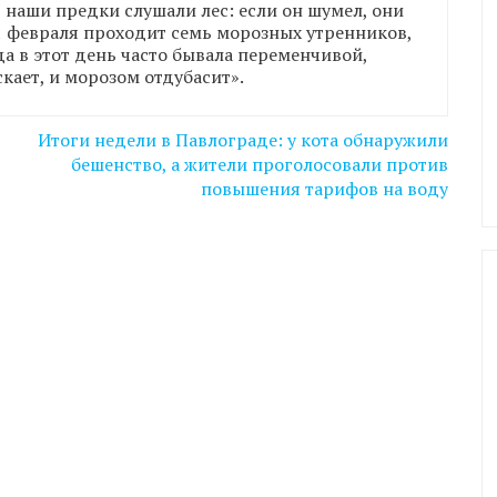
ь наши предки слушали лес: если он шумел, они
11 февраля проходит семь морозных утренников,
да в этот день часто бывала переменчивой,
кает, и морозом отдубасит».
Итоги недели в Павлограде: у кота обнаружили
бешенство, а жители проголосовали против
повышения тарифов на воду