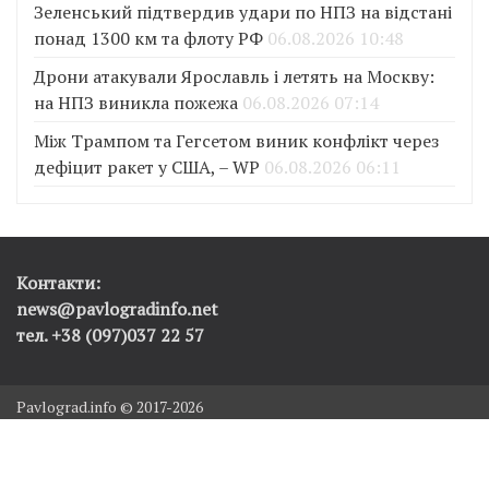
Зеленський підтвердив удари по НПЗ на відстані
понад 1300 км та флоту РФ
06.08.2026 10:48
Дрони атакували Ярославль і летять на Москву:
на НПЗ виникла пожежа
06.08.2026 07:14
Між Трампом та Гегсетом виник конфлікт через
дефіцит ракет у США, – WP
06.08.2026 06:11
Контакти:
news@pavlogradinfo.net
тел. +38 (097)037 22 57
Pavlograd.info © 2017-2026