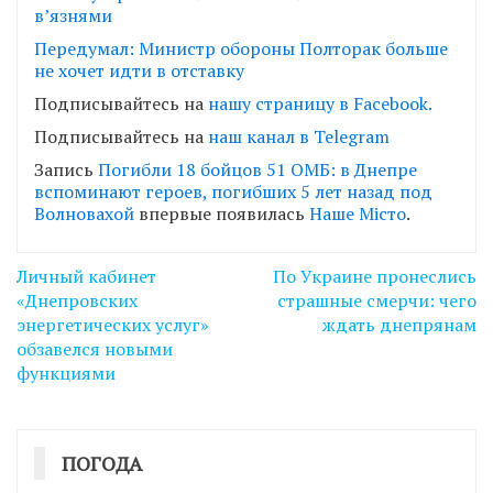
в’язнями
Передумал: Министр обороны Полторак больше
не хочет идти в отставку
Подписывайтесь на
нашу страницу в Facebook.
Подписывайтесь на
наш канал в Telegram
Запись
Погибли 18 бойцов 51 ОМБ: в Днепре
вспоминают героев, погибших 5 лет назад под
Волновахой
впервые появилась
Наше Місто
.
Навігація
Личный кабинет
По Украине пронеслись
записів
«Днепровских
страшные смерчи: чего
энергетических услуг»
ждать днепрянам
обзавелся новыми
функциями
ПОГОДА