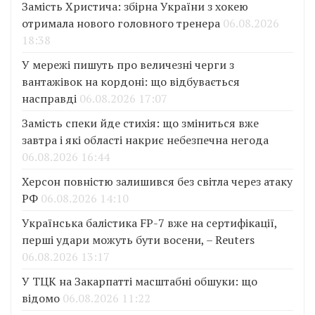
Замість Христича: збірна України з хокею
отримала нового головного тренера
06.08.2026
18:38
У мережі пишуть про величезні черги з
вантажівок на кордоні: що відбувається
насправді
06.08.2026 17:07
Замість спеки йде стихія: що зміниться вже
завтра і які області накриє небезпечна негода
06.08.2026 16:44
Херсон повністю залишився без світла через атаку
РФ
06.08.2026 14:10
Українська балістика FP-7 вже на сертифікації,
перші удари можуть бути восени, – Reuters
06.08.2026 13:17
У ТЦК на Закарпатті масштабні обшуки: що
відомо
06.08.2026 11:22