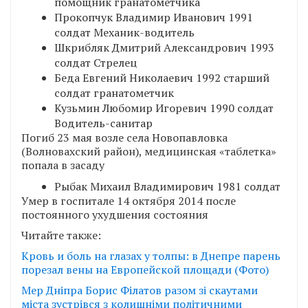
помощник гранатометчика
Прокопчук Владимир Иванович 1991
солдат Механик-водитель
Шкрибляк Дмитрий Александрович 1993
солдат Стрелец
Беда Евгений Николаевич 1992 старший
солдат гранатометчик
Кузьмин Любомир Игоревич 1990 солдат
Водитель-санитар
Погиб 23 мая возле села Новопавловка
(Волновахский район), медицинская «таблетка»
попала в засаду
Рыбак Михаил Владимирович 1981 солдат
Умер в госпитале 14 октября 2014 после
постоянного ухудшения состояния
Читайте также:
Кровь и боль на глазах у толпы: в Днепре парень
порезал вены на Европейской площади (Фото)
Мер Дніпра Борис Філатов разом зі скаутами
міста зустрівся з колишніми політичними