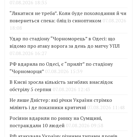
07.08.2026 18:35
“Лякатися не треба”. Коли буде похолодання й чи
повернеться спека: бліц із синоптиком
07.08.2026
18:08
Удар по стадіону “Чорноморець” в Одесі: що
відомо про атаку ворога за день до матчу УПЛ
07.08.2026 16:27
РФ вдарила по Одесі, є “приліт” по стадіону
“Чорноморця”
07.08.2026 15:39
В Києві зросла кількість загиблих внаслідок
обстрілу 5 серпня
07.08.2026 12:43
Не лише Дністер: які річки України стрімко
міліють і де показники критичні
07.08.2026 11:48
Росіяни вдарили по ринку на Сумщині,
постраждали 10 людей
07.08.2026 09:58
РФ атакувала Україну різними типами дронів,