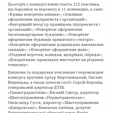
Цьогоріч у конкурсі взяли участь 222 учасника,
які боролися за перемогу в 11 номінаціях, а саме:
«Краща новорічна ялинка»; «Зовнішнє
оформлення підприємств і організацій»;
«Внутрішній інтер’єр приміщень підприємств і
організацій»; «Новорічне оформлення
багатоквартирних будинків»; «Новорічне
оформлення будинків приватного сектора»;
«Новорічне оформлення дошкільних навчальних
закладів»; «Новорічне оформлення шкіл»;
«Різдвяні вертепи, колядки, щедрівки, обряди»;
«Декоративно-прикладне мистецтво на різдвяну
тематику».
Дипломи та подарунки учасникам і переможцям
конкурсу вручили Артур Мартовицький, Оксана
Вінницька, а також почесні гості: Сергій Воронін,
генеральний директор ДТЕК
«Павлоградвугілля»; Василій Снігур, директор
«Шахтоуправління «Першотравенське»;
Олександр Гусєв, директор «Шахтоуправління
«Дніпровське»; Валентин Антіпов, депутат
Дніпропетровської обласної ради; Надія