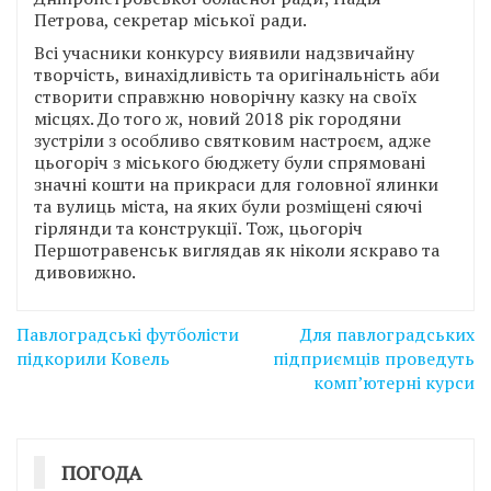
Петрова, секретар міської ради.
Всі учасники конкурсу виявили надзвичайну
творчість, винахідливість та оригінальність аби
створити справжню новорічну казку на своїх
місцях. До того ж, новий 2018 рік городяни
зустріли з особливо святковим настроєм, адже
цьогоріч з міського бюджету були спрямовані
значні кошти на прикраси для головної ялинки
та вулиць міста, на яких були розміщені сяючі
гірлянди та конструкції. Тож, цьогоріч
Першотравенськ виглядав як ніколи яскраво та
дивовижно.
Навігація
Павлоградські футболісти
Для павлоградських
записів
підкорили Ковель
підприємців проведуть
комп’ютерні курси
ПОГОДА