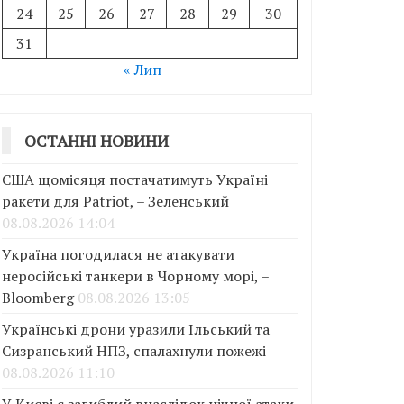
24
25
26
27
28
29
30
31
« Лип
ОСТАННІ НОВИНИ
США щомісяця постачатимуть Україні
ракети для Patriot, – Зеленський
08.08.2026 14:04
Україна погодилася не атакувати
неросійські танкери в Чорному морі, –
Bloomberg
08.08.2026 13:05
Українські дрони уразили Ільський та
Сизранський НПЗ, спалахнули пожежі
08.08.2026 11:10