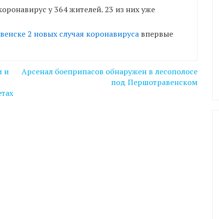
оронавирус у 364 жителей. 23 из них уже
венске 2 новых случая коронавируса
впервые
и и
Арсенал боеприпасов обнаружен в лесополосе
под Першотравенском
етах