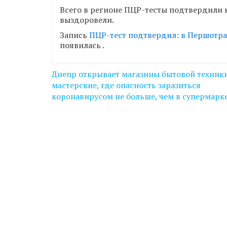
Всего в регионе ПЦР-тесты подтвердили к
выздоровели.
Запись
ПЦР-тест подтвердил: в Першотра
появилась
.
Навігація
Днепр открывает магазины бытовой техник
записів
мастерские, где опасность заразиться
коронавирусом не больше, чем в супермарк