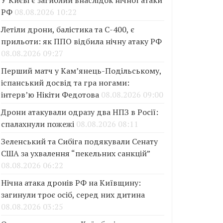
У Києві є загиблий внаслідок нічної атаки
РФ
08.08.2026 10:22
Летіли дрони, балістика та С-400, є
прильоти: як ППО відбила нічну атаку РФ
08.08.2026 09:27
Перший матч у Кам’янець-Подільському,
іспанський досвід та гра ногами:
інтерв’ю Нікіти Федотова
08.08.2026 09:00
Дрони атакували одразу два НПЗ в Росії:
спалахнули пожежі
08.08.2026 08:11
Зеленський та Сибіга подякували Сенату
США за ухвалення “пекельних санкцій”
08.08.2026 06:22
Нічна атака дронів РФ на Київщину:
загинули троє осіб, серед них дитина
08.08.2026 03:25