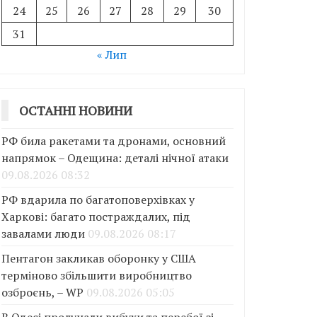
24
25
26
27
28
29
30
31
« Лип
ОСТАННІ НОВИНИ
РФ била ракетами та дронами, основний
напрямок – Одещина: деталі нічної атаки
09.08.2026 08:32
РФ вдарила по багатоповерхівках у
Харкові: багато постраждалих, під
завалами люди
09.08.2026 08:17
Пентагон закликав оборонку у США
терміново збільшити виробництво
озброєнь, – WP
09.08.2026 05:05