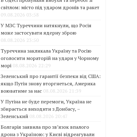
В Одесі пролунали вибухи та перебої зі
світлом: місто під ударом дронів та ракет
09.08.2026 03:58
У МЗС Туреччини натякнули, що Росія
може застосувати ядерну зброю
08.08.2026 23:50
Туреччина закликала Україну та Росію
оголосити мораторій на удари у Чорному
морі
08.08.2026 22:29
Зеленський про гарантії безпеки від США:
якщо Путін знову вторгнеться, Америка
воюватиме за нас
08.08.2026 21:39
У Путіна не буде перемоги, Україна не
збирається виходити з Донбасу, –
Зеленський
08.08.2026 20:47
Болгарія заявила про зв’язок впалого
дрона з Україною: у Києві відреагували