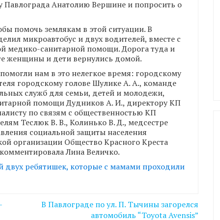
у Павлограда Анатолию Вершине и попросить о
обы помочь землякам в этой ситуации. В
елил микроавтобус и двух водителей, вместе с
й медико-санитарной помощи. Дорога туда и
тате женщины и дети вернулись домой.
помогли нам в это нелегкое время: городскому
теля городскому голове Шулике А. А., команде
льных служб для семьи, детей и молодежи,
итарной помощи Дудников А. И., директору КП
иалисту по связям с общественностью КП
ям Теслюк В. В., Колинько В. Д., медсестре
равления социальной защиты населения
ской организации Общество Красного Креста
рокомментировала Лина Величко.
й двух ребятишек, которые с мамами проходили
–
В Павлограде по ул. П. Тычины загорелся
автомобиль “Toyota Avensis”