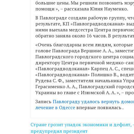
большие цены. Мы решили позвонить мэр
помощи », – рассказала Юлия Науменко.
В Павлограде создали рабочую группу, чт
результате, КП «Павлоградводоканал» выд
ними выехала медсестра Центра первично
обратно заняла около 16 часов. В резуль
«Очень благодарны всем людям, которые 
голове Павлограда Вершине А. А., замести
Павлоградского городского центра социа
директору Центра первичной медико-сан
«Павлоградводоканал» Карпец А. С., спец
«Павлоградводоканал» Полишко В., водител
Рудева С. Ф., заместителя начальника Уп
Герасименко А. А., Павлоградский город
Украины во главе с Изюмской А. А. », – п
Запись
Павлограду удалось вернуть домо
лечение в Одессе
впервые появилась
.
Навігація
Стране грозит упадок экономики и дефолт, 
записів
предупредил президент