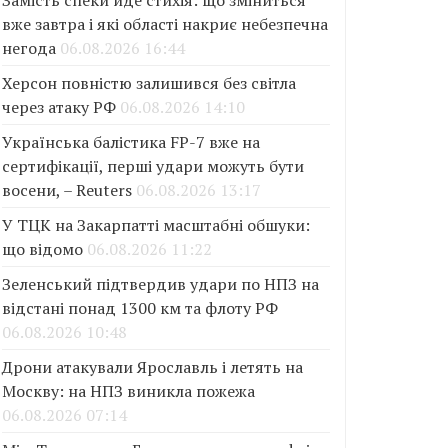
Замість спеки йде стихія: що зміниться
вже завтра і які області накриє небезпечна
негода
06.08.2026 16:44
Херсон повністю залишився без світла
через атаку РФ
06.08.2026 14:10
Українська балістика FP-7 вже на
сертифікації, перші удари можуть бути
восени, – Reuters
06.08.2026 13:17
У ТЦК на Закарпатті масштабні обшуки:
що відомо
06.08.2026 11:22
Зеленський підтвердив удари по НПЗ на
відстані понад 1300 км та флоту РФ
06.08.2026 10:48
Дрони атакували Ярославль і летять на
Москву: на НПЗ виникла пожежа
06.08.2026 07:14