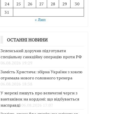
24
25
26
27
28
29
30
31
« Лип
ОСТАННІ НОВИНИ
Зеленський доручив підготувати
спеціальну санкційну операцію проти РФ
06.08.2026 19:29
Замість Христича: збірна України з хокею
отримала нового головного тренера
06.08.2026 18:38
У мережі пишуть про величезні черги з
вантажівок на кордоні: що відбувається
насправді
06.08.2026 17:07