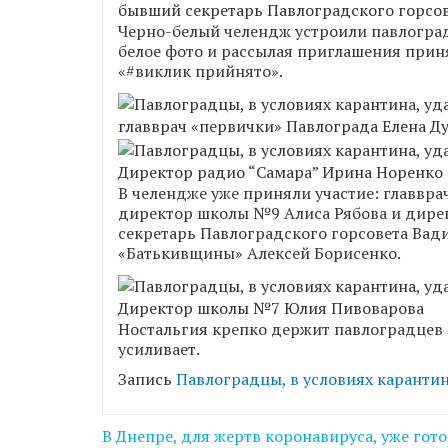
бывший секретарь Павлоградского горсо
Черно-белый челендж устроили павлоград
белое фото и рассылая приглашения приня
«#виклик прийнято».
главврач «первички» Павлограда Елена Д
Директор радио “Самара” Ирина Норенко
В челендже уже приняли участие: главвра
директор школы №9 Алиса Рябова и дир
секретарь Павлоградского горсовета Вади
«Батькивщины» Алексей Борисенко.
Директор школы №7 Юлия Пивоварова
Ностальгия крепко держит павлоградцев за
усиливает.
Запись
Павлоградцы, в условиях карантин
Навігація
В Днепре, для жертв коронавируса, уже гот