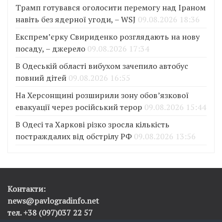
Трамп готувався оголосити перемогу над Іраном
навіть без ядерної угоди, – WSJ
09.08.2026 18:36
Експрем’єрку Свириденко розглядають на нову
посаду, – джерело
09.08.2026 17:34
В Одеській області вибухом зачепило автобус
повний дітей
09.08.2026 16:55
На Херсонщині розширили зону обов’язкової
евакуації через російський терор
09.08.2026 15:44
В Одесі та Харкові різко зросла кількість
постраждалих від обстрілу РФ
09.08.2026 13:56
Контакти:
news@pavlogradinfo.net
тел. +38 (097)037 22 57