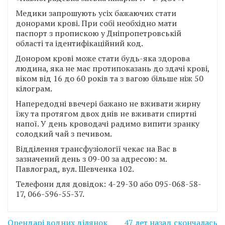
Медики запрошують усіх бажаючих стати
донорами крові. При собі необхідно мати
паспорт з пропискою у Дніпропетровській
області та ідентифікаційний код.
Донором крові може стати будь-яка здорова
людина, яка не має протипоказань до здачі крові,
віком від 16 до 60 років та з вагою більше ніж 50
кілограм.
Напередодні ввечері бажано не вживати жирну
їжу та протягом двох днів не вживати спиртні
напої. У день кроводачі радимо випити зранку
солодкий чай з печивом.
Відділення трансфузіології чекає на Вас в
зазначений день з 09-00 за адресою: м.
Павлоград, вул. Шевченка 102.
Телефони для довідок: 4-29-30 або 095-068-58-
17, 066-596-55-37.
Навігація
Орендарі водних ділянок
47 лет назад скончалась