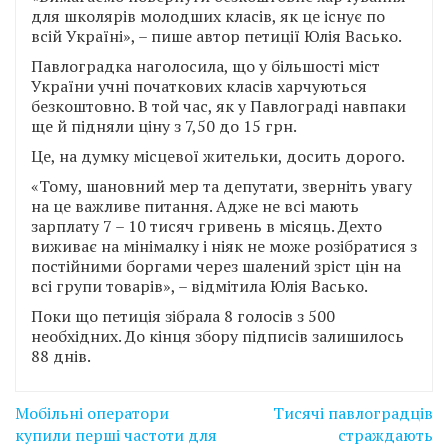
для школярів молодших класів, як це існує по
всій Україні», – пише автор петиції Юлія Васько.
Павлоградка наголосила, що у більшості міст
України учні початкових класів харчуються
безкоштовно. В той час, як у Павлограді навпаки
ще й підняли ціну з 7,50 до 15 грн.
Це, на думку місцевої жительки, досить дорого.
«Тому, шановний мер та депутати, зверніть увагу
на це важливе питання. Адже не всі мають
зарплату 7 – 10 тисяч гривень в місяць. Дехто
виживає на мінімалку і ніяк не може розібратися з
постійними боргами через шалений зріст цін на
всі групи товарів», – відмітила Юлія Васько.
Поки що петиція зібрала 8 голосів з 500
необхідних. До кінця збору підписів залишилось
88 днів.
Навігація
Мобільні оператори
Тисячі павлоградців
записів
купили перші частоти для
страждають