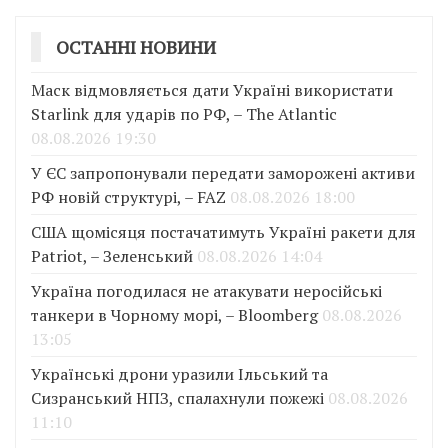
ОСТАННІ НОВИНИ
Маск відмовляється дати Україні використати
Starlink для ударів по РФ, – The Atlantic
08.08.2026 19:30
У ЄС запропонували передати заморожені активи
РФ новій структурі, – FAZ
08.08.2026 18:00
США щомісяця постачатимуть Україні ракети для
Patriot, – Зеленський
08.08.2026 14:04
Україна погодилася не атакувати неросійські
танкери в Чорному морі, – Bloomberg
08.08.2026
13:05
Українські дрони уразили Ільський та
Сизранський НПЗ, спалахнули пожежі
08.08.2026
11:10