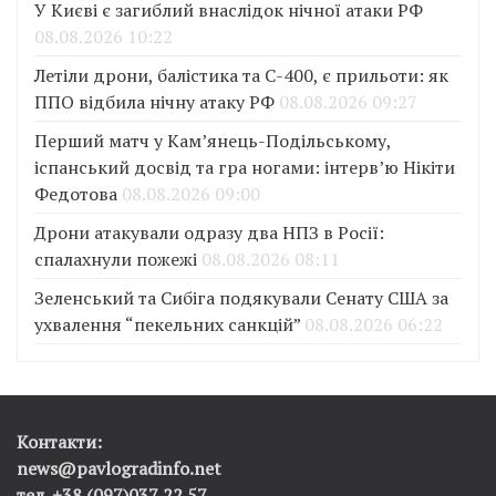
У Києві є загиблий внаслідок нічної атаки РФ
08.08.2026 10:22
Летіли дрони, балістика та С-400, є прильоти: як
ППО відбила нічну атаку РФ
08.08.2026 09:27
Перший матч у Кам’янець-Подільському,
іспанський досвід та гра ногами: інтерв’ю Нікіти
Федотова
08.08.2026 09:00
Дрони атакували одразу два НПЗ в Росії:
спалахнули пожежі
08.08.2026 08:11
Зеленський та Сибіга подякували Сенату США за
ухвалення “пекельних санкцій”
08.08.2026 06:22
Контакти:
news@pavlogradinfo.net
тел. +38 (097)037 22 57