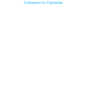
записів
Соборности Украины