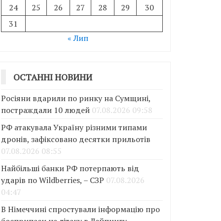
24
25
26
27
28
29
30
31
« Лип
ОСТАННІ НОВИНИ
Росіяни вдарили по ринку на Сумщині,
постраждали 10 людей
07.08.2026 09:58
РФ атакувала Україну різними типами
дронів, зафіксовано десятки прильотів
07.08.2026 08:55
Найбільші банки РФ потерпають від
ударів по Wildberries, – СЗР
07.08.2026
04:47
В Німеччині спростували інформацію про