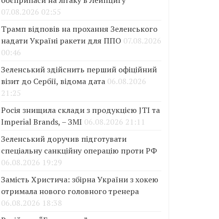
боєприпаси на літаку в Лейпцигу
07.08.2026 02:55
Трамп відповів на прохання Зеленського
надати Україні ракети для ППО
07.08.2026
00:46
Зеленський здійснить перший офіційний
візит до Сербії, відома дата
06.08.2026
21:25
Росія знищила склади з продукцією JTI та
Imperial Brands, – ЗМІ
06.08.2026 21:11
Зеленський доручив підготувати
спеціальну санкційну операцію проти РФ
06.08.2026 19:29
Замість Христича: збірна України з хокею
отримала нового головного тренера
06.08.2026 18:38