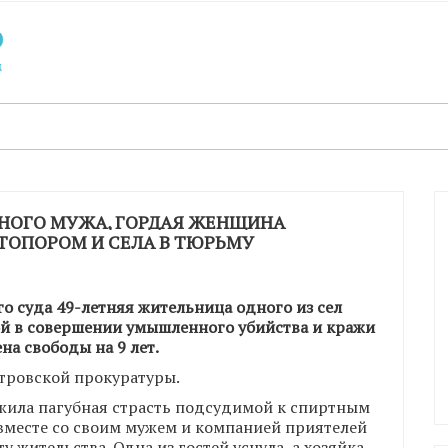
ЯНОГО МУЖА, ГОРДАЯ ЖЕНЩИНА
 ТОПОРОМ И СЕЛА В ТЮРЬМУ
 суда 49-летняя жительница одного из сел
ой в совершении умышленного убийства и кражи
ена свободы на 9 лет.
тровской прокуратуры.
ужила пагубная страсть подсудимой к спиртным
вместе со своим мужем и компанией приятелей
 жительства. Одна из гостей уснула, а хозяйка