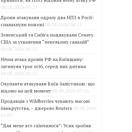
прильоти: як ППО відбила нічну атаку РФ
08.08.2026 09:27
Дрони атакували одразу два НПЗ в Росії:
спалахнули пожежі
08.08.2026 08:11
Зеленський та Сибіга подякували Сенату
США за ухвалення “пекельних санкцій”
08.08.2026 06:22
Нічна атака дронів РФ на Київщину:
загинули троє осіб, серед них дитина
08.08.2026 03:25
Окупанти атакували Київ балістикою: що
відомо на цей момент
08.08.2026 03:16
Продавців з Wildberries чекають масові
банкрутства, – джерело Reuters
08.08.2026
02:07
“Для мене все скінчилося”: Усик зробив