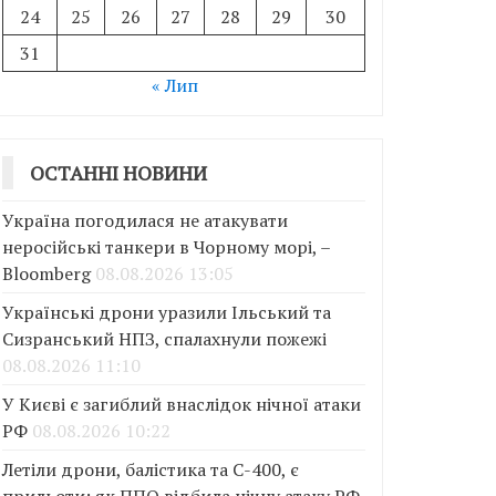
24
25
26
27
28
29
30
31
« Лип
ОСТАННІ НОВИНИ
Україна погодилася не атакувати
неросійські танкери в Чорному морі, –
Bloomberg
08.08.2026 13:05
Українські дрони уразили Ільський та
Сизранський НПЗ, спалахнули пожежі
08.08.2026 11:10
У Києві є загиблий внаслідок нічної атаки
РФ
08.08.2026 10:22
Летіли дрони, балістика та С-400, є