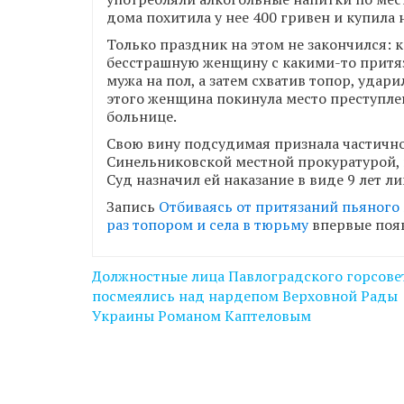
дома похитила у нее 400 гривен и купила 
Только праздник на этом не закончился: 
бесстрашную женщину с какими-то притяза
мужа на пол, а затем схватив топор, удар
этого женщина покинула место преступлени
больнице.
Свою вину подсудимая признала частично,
Синельниковской местной прокуратурой,
Суд назначил ей наказание в виде 9 лет л
Запись
Отбиваясь от притязаний пьяного
раз топором и села в тюрьму
впервые поя
Навігація
Должностные лица Павлоградского горсове
записів
посмеялись над нардепом Верховной Рады
Украины Романом Каптеловым