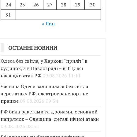
24
25
26
27
28
29
30
31
« Лип
ОСТАННІ НОВИНИ
Одеса без світла, у Харкові “приліт” в
будинок, а в Павлограді – в ТЦ: всі
наслідки атак РФ
09.08.2026 11:11
Частина Одеси залишилася без світла
через атаку РФ, електротранспорт не
працює
09.08.2026 09:34
РФ била ракетами та дронами, основний
напрямок – Одещина: деталі нічної атаки
09.08.2026 08:32