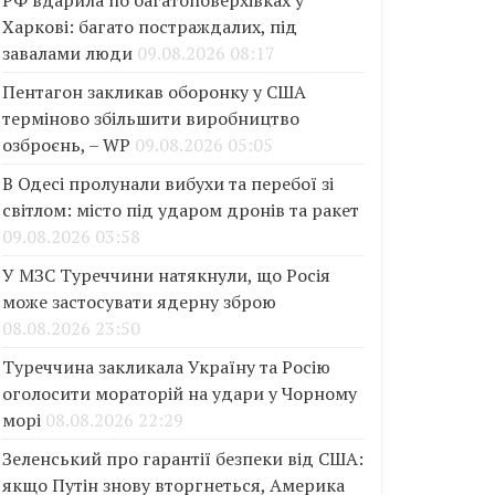
РФ вдарила по багатоповерхівках у
Харкові: багато постраждалих, під
завалами люди
09.08.2026 08:17
Пентагон закликав оборонку у США
терміново збільшити виробництво
озброєнь, – WP
09.08.2026 05:05
В Одесі пролунали вибухи та перебої зі
світлом: місто під ударом дронів та ракет
09.08.2026 03:58
У МЗС Туреччини натякнули, що Росія
може застосувати ядерну зброю
08.08.2026 23:50
Туреччина закликала Україну та Росію
оголосити мораторій на удари у Чорному
морі
08.08.2026 22:29
Зеленський про гарантії безпеки від США:
якщо Путін знову вторгнеться, Америка