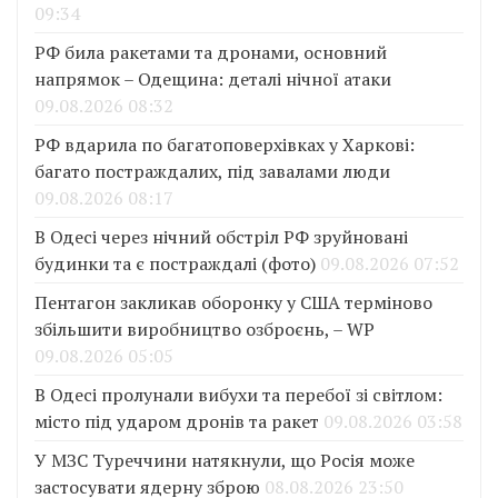
09:34
РФ била ракетами та дронами, основний
напрямок – Одещина: деталі нічної атаки
09.08.2026 08:32
РФ вдарила по багатоповерхівках у Харкові:
багато постраждалих, під завалами люди
09.08.2026 08:17
В Одесі через нічний обстріл РФ зруйновані
будинки та є постраждалі (фото)
09.08.2026 07:52
Пентагон закликав оборонку у США терміново
збільшити виробництво озброєнь, – WP
09.08.2026 05:05
В Одесі пролунали вибухи та перебої зі світлом:
місто під ударом дронів та ракет
09.08.2026 03:58
У МЗС Туреччини натякнули, що Росія може
застосувати ядерну зброю
08.08.2026 23:50