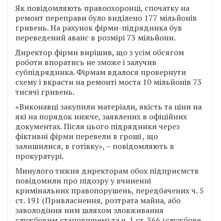
Як повідомляють правоохоронці, спочатку на
ремонт переправи було виділено 177 мільйонів
гривень. На рахунок фірми-підрядника був
переведений аванс в розмірі 73 мільйони.
Директор фірми вирішив, що з усім обсягом
роботи впоратись не зможе і залучив
субпідрядника. Фірмам вдалося провернути
схему і вкрасти на ремонті моста 10 мільйонів 73
тисячі гривень.
«Виконавці закупили матеріали, якість та ціни на
які на порядок нижче, заявлених в офіційних
документах. Після цього підрядники через
фіктивні фірми перевели в гроші , що
залишилися, в готівку», – повідомляють в
прокуратурі.
Минулого тижня директорам обох підприємств
повідомили про підозру у вчиненні
кримінальних правопорушень, передбачених ч. 5
ст. 191 (Привласнення, розтрата майна, або
заволодіння ним шляхом зловживання
службовим становищем) та ч. 1 ст. 366 (службове