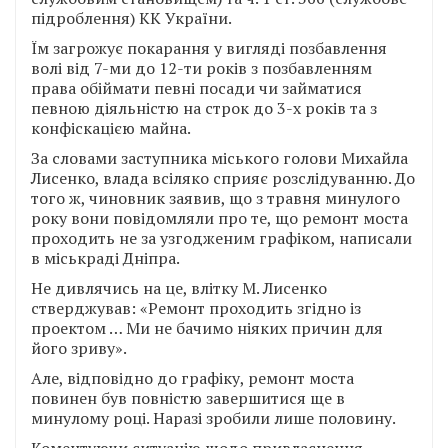
підроблення) КК України.
Їм загрожує покарання у вигляді позбавлення
волі від 7-ми до 12-ти років з позбавленням
права обіймати певні посади чи займатися
певною діяльністю на строк до 3-х років та з
конфіскацією майна.
За словами заступника міського голови Михайла
Лисенко, влада всіляко сприяє розслідуванню. До
того ж, чиновник заявив, що з травня минулого
року вони повідомляли про те, що ремонт моста
проходить не за узгодженим графіком, написали
в міськраді Дніпра.
Не дивлячись на це, влітку М. Лисенко
стверджував: «Ремонт проходить згідно із
проектом … Ми не бачимо ніяких причин для
його зриву».
Але, відповідно до графіку, ремонт моста
повинен був повністю завершитися ще в
минулому році. Наразі зробили лише половину.
Коментуючи ситуацію щодо привласнення