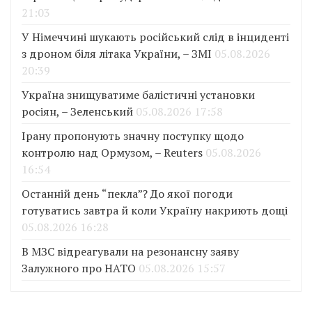
21:03
У Німеччині шукають російський слід в інциденті
з дроном біля літака України, – ЗМІ
05.08.2026
20:39
Україна знищуватиме балістичні установки
росіян, – Зеленський
05.08.2026 17:58
Ірану пропонують значну поступку щодо
контролю над Ормузом, – Reuters
05.08.2026
16:54
Останній день “пекла”? До якої погоди
готуватись завтра й коли Україну накриють дощі
05.08.2026 16:28
В МЗС відреагували на резонансну заяву
Залужного про НАТО
05.08.2026 15:57