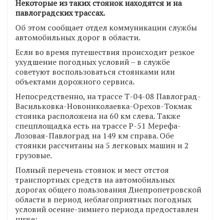
Некоторые из таких стоянок находятся и на
павлоградских трассах.
Об этом сообщает отдел коммуникации службы
автомобильных дорог в области.
Если во время путешествия происходит резкое
ухудшение погодных условий – в службе
советуют воспользоваться стоянками или
объектами дорожного сервиса.
Непосредственно, на трассе Т-04-08 Павлоград-
Васильковка-Новониколаевка-Орехов-Токмак
стоянка расположена на 60 км слева. Также
спецплощадка есть на трассе Р-51 Мерефа-
Лозовая-Павлоград на 149 км справа. Обе
стоянки рассчитаны на 5 легковых машин и 2
грузовые.
Полный перечень стоянок и мест отстоя
транспортных средств на автомобильных
дорогах общего пользования Днепропетровской
области в период неблагоприятных погодных
условий осенне-зимнего периода предоставлен
ниже: