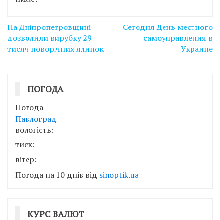
Навігація
На Дніпропетровщині
Сегодня День местного
записів
дозволили вирубку 29
самоуправления в
тисяч новорічних ялинок
Украине
ПОГОДА
Погода
Павлоград
вологість:
тиск:
вітер:
Погода на 10 днів від
sinoptik.ua
КУРС ВАЛЮТ