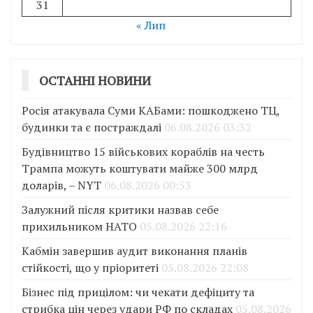
31
« Лип
ОСТАННІ НОВИНИ
Росія атакувала Суми КАБами: пошкоджено ТЦ,
будинки та є постраждалі
06.08.2026 03:32
Будівництво 15 військових кораблів на честь
Трампа можуть коштувати майже 300 млрд
доларів, – NYT
06.08.2026 00:53
Залужний після критики назвав себе
прихильником НАТО
05.08.2026 22:16
Кабмін завершив аудит виконання планів
стійкості, що у пріоритеті
05.08.2026 22:08
Бізнес під прицілом: чи чекати дефіциту та
стрибка цін через удари РФ по складах
05.08.2026