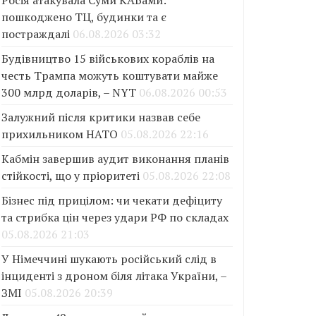
Росія атакувала Суми КАБами:
пошкоджено ТЦ, будинки та є
постраждалі
06.08.2026 03:32
Будівництво 15 військових кораблів на
честь Трампа можуть коштувати майже
300 млрд доларів, – NYT
06.08.2026 00:53
Залужний після критики назвав себе
прихильником НАТО
05.08.2026 22:16
Кабмін завершив аудит виконання планів
стійкості, що у пріоритеті
05.08.2026 22:08
Бізнес під прицілом: чи чекати дефіциту
та стрибка цін через удари РФ по складах
05.08.2026 21:03
У Німеччині шукають російський слід в
інциденті з дроном біля літака України, –
ЗМІ
05.08.2026 20:39