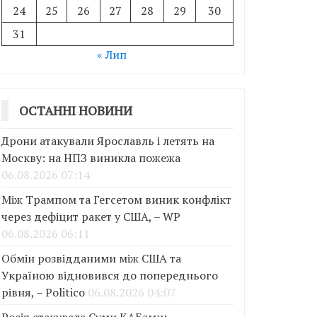
24
25
26
27
28
29
30
31
« Лип
ОСТАННІ НОВИНИ
Дрони атакували Ярославль і летять на
Москву: на НПЗ виникла пожежа
06.08.2026 07:14
Між Трампом та Гегсетом виник конфлікт
через дефіцит ракет у США, – WP
06.08.2026 06:11
Обмін розвідданими між США та
Україною відновився до попереднього
рівня, – Politico
06.08.2026 04:07