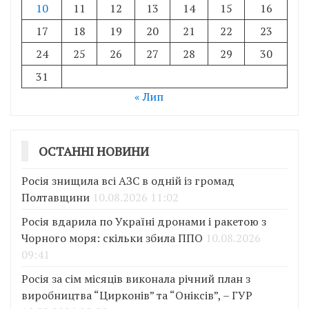
10
11
12
13
14
15
16
17
18
19
20
21
22
23
24
25
26
27
28
29
30
31
« Лип
ОСТАННІ НОВИНИ
Росія знищила всі АЗС в одній із громад
Полтавщини
10.08.2026 11:02
Росія вдарила по Україні дронами і ракетою з
Чорного моря: скільки збила ППО
10.08.2026
09:41
Росія за сім місяців виконала річний план з
виробництва “Цирконів” та “Оніксів”, – ГУР