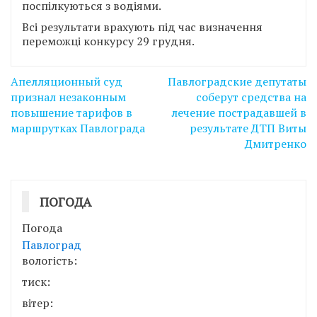
поспілкуються з водіями.
Всі результати врахують під час визначення
переможці конкурсу 29 грудня.
Навігація
Апелляционный суд
Павлоградские депутаты
записів
признал незаконным
соберут средства на
повышение тарифов в
лечение пострадавшей в
маршрутках Павлограда
результате ДТП Виты
Дмитренко
ПОГОДА
Погода
Павлоград
вологість:
тиск:
вітер: