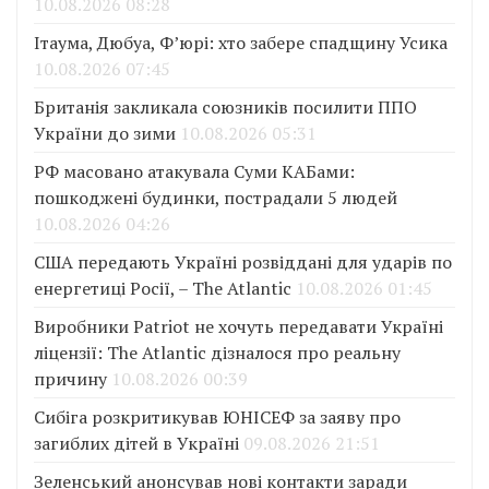
10.08.2026 08:28
Ітаума, Дюбуа, Ф’юрі: хто забере спадщину Усика
10.08.2026 07:45
Британія закликала союзників посилити ППО
України до зими
10.08.2026 05:31
РФ масовано атакувала Суми КАБами:
пошкоджені будинки, пострадали 5 людей
10.08.2026 04:26
США передають Україні розвіддані для ударів по
енергетиці Росії, – The Atlantic
10.08.2026 01:45
Виробники Patriot не хочуть передавати Україні
ліцензії: The Atlantic дізналося про реальну
причину
10.08.2026 00:39
Сибіга розкритикував ЮНІСЕФ за заяву про
загиблих дітей в Україні
09.08.2026 21:51
Зеленський анонсував нові контакти заради