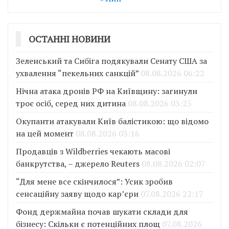
ОСТАННІ НОВИНИ
Зеленський та Сибіга подякували Сенату США за
ухвалення “пекельних санкцій”
08.08.2026 06:22
Нічна атака дронів РФ на Київщину: загинули
троє осіб, серед них дитина
08.08.2026 03:25
Окупанти атакували Київ балістикою: що відомо
на цей момент
08.08.2026 03:16
Продавців з Wildberries чекають масові
банкрутства, – джерело Reuters
08.08.2026 02:07
“Для мене все скінчилося”: Усик зробив
сенсаційну заяву щодо кар’єри
07.08.2026 22:17
Фонд держмайна почав шукати склади для
бізнесу: Скільки є потенційних площ
07.08.2026