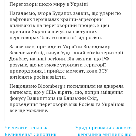
Переговори щодо миру в Україні
Нагадаємо, вчора Буданов заявив, що удари по
нафтових терміналах країни-агресорки
впливають на переговорний процес. З цієї
причини Україна почує на наступних
переговорах "багато нового" від росіян.
Зазначимо, президент України Володимир
Зеленський відкинув будь-який обмін території
Донбасу на інші регіони. Він заявив, що РФ
розуміє, що не зможе утримати території
прикордоння, і прийде момент, коли ЗСУ
витіснять росіян звідти.
Нещодавно Bloomberg з посиланням на джерела
написало, що у США вірять, що, попри зміщення
фокусу Вашингтона на Близький Схід,
проведення переговорів між Росією та Україною
все ще можливе.
Навігація
Чи чекати тепла на
Уряд призначив нового
записів
Великдень? Синоптик
керівника митниці: що