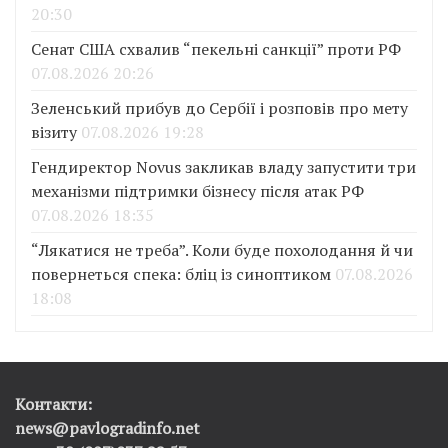
20:30
Сенат США схвалив “пекельні санкції” проти РФ
07.08.2026 20:26
Зеленський прибув до Сербії і розповів про мету
візиту
07.08.2026 19:28
Гендиректор Novus закликав владу запустити три
механізми підтримки бізнесу після атак РФ
07.08.2026 18:35
“Лякатися не треба”. Коли буде похолодання й чи
повернеться спека: бліц із синоптиком
07.08.2026
18:08
Контакти:
news@pavlogradinfo.net