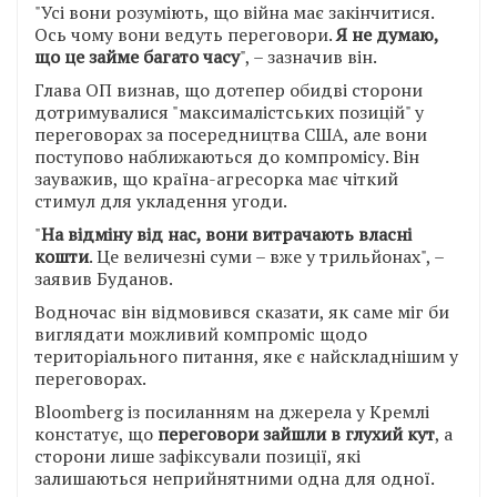
"Усі вони розуміють, що війна має закінчитися.
Ось чому вони ведуть переговори.
Я не думаю,
що це займе багато часу
", – зазначив він.
Глава ОП визнав, що дотепер обидві сторони
дотримувалися "максималістських позицій" у
переговорах за посередництва США, але вони
поступово наближаються до компромісу. Він
зауважив, що країна-агресорка має чіткий
стимул для укладення угоди.
"
На відміну від нас, вони витрачають власні
кошти
. Це величезні суми – вже у трильйонах", –
заявив Буданов.
Водночас він відмовився сказати, як саме міг би
виглядати можливий компроміс щодо
територіального питання, яке є найскладнішим у
переговорах.
Bloomberg із посиланням на джерела у Кремлі
констатує, що
переговори зайшли в глухий кут
, а
сторони лише зафіксували позиції, які
залишаються неприйнятними одна для одної.