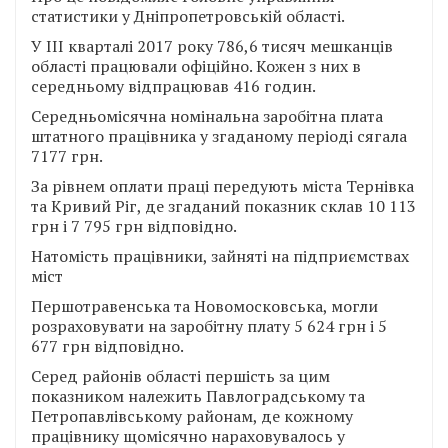
статистики у Дніпропетровській області.
У ІІІ кварталі 2017 року 786,6 тисяч мешканців
області працювали офіційно. Кожен з них в
середньому відпрацював 416 годин.
Середньомісячна номінальна заробітна плата
штатного працівника у згаданому періоді сягала
7177 грн.
За рівнем оплати праці передують міста Тернівка
та Кривий Ріг, де згаданий показник склав 10 113
грн і 7 795 грн відповідно.
Натомість працівники, зайняті на підприємствах
міст
Першотравенська та Новомосковська, могли
розраховувати на заробітну плату 5 624 грн і 5
677 грн відповідно.
Серед районів області першість за цим
показником належить Павлоградському та
Петропавлівському районам, де кожному
працівнику щомісячно нараховувалось у