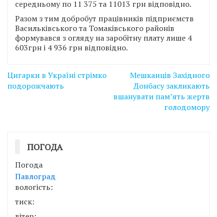
середньому по 11 375 та 11013 грн відповідно.
Разом з тим добробут працівників підприємств
Васильківського та Томаківського районів
формувався з огляду на заробітну плату лише 4
603грн і 4 936 грн відповідно.
Навігація
Цигарки в Україні стрімко
Мешканців Західного
записів
подорожчають
Донбасу закликають
вшанувати пам’ять жертв
голодомору
ПОГОДА
Погода
Павлоград
вологість:
тиск:
вітер: