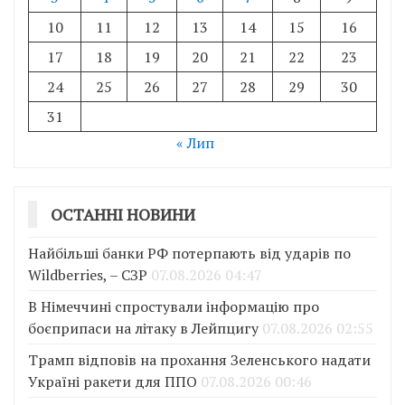
10
11
12
13
14
15
16
17
18
19
20
21
22
23
24
25
26
27
28
29
30
31
« Лип
ОСТАННІ НОВИНИ
Найбільші банки РФ потерпають від ударів по
Wildberries, – СЗР
07.08.2026 04:47
В Німеччині спростували інформацію про
боєприпаси на літаку в Лейпцигу
07.08.2026 02:55
Трамп відповів на прохання Зеленського надати
Україні ракети для ППО
07.08.2026 00:46