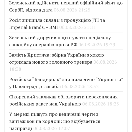
Зеленський здійснить перший офіційний візит до
Сербії, відома дата
06.08.2026 21:25
Росія знищила склади з продукцією JTI та
Imperial Brands, – ЗМІ
06.08.2026 21:11
Зеленський доручив підготувати спеціальну
санкційну операцію проти РФ
06.08.2026 19:29
Замість Христича: збірна України з хокею
отримала нового головного тренера
06.08.2026
18:38
Російська “Бандероль” знищила депо “Укрпошти”
у Павлограді, є загиблі
06.08.2026 18:32
Сікорський закликав обговорити перехоплення
російських ракет над Україною
06.08.2026 18:25
У мережі пишуть про величезні черги з
вантажівок на кордоні: що відбувається
насправді
06.08.2026 17:07