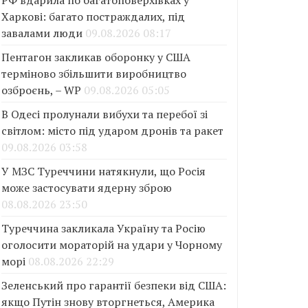
РФ вдарила по багатоповерхівках у
Харкові: багато постраждалих, під
завалами люди
09.08.2026 08:17
Пентагон закликав оборонку у США
терміново збільшити виробництво
озброєнь, – WP
09.08.2026 05:05
В Одесі пролунали вибухи та перебої зі
світлом: місто під ударом дронів та ракет
09.08.2026 03:58
У МЗС Туреччини натякнули, що Росія
може застосувати ядерну зброю
08.08.2026 23:50
Туреччина закликала Україну та Росію
оголосити мораторій на удари у Чорному
морі
08.08.2026 22:29
Зеленський про гарантії безпеки від США:
якщо Путін знову вторгнеться, Америка