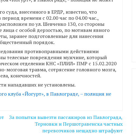
 суда, внесенного в ЕРДР, известно, что
 период времени с 02.00 час по 04.00 час.,
расположен по ул. Шевченко 130, со стороны
е лица с особой дерзостью, по мотивам явного
еты, заранее подготовленные для нанесения
общественный порядок.
сследования противоправными действиями
ны телесные повреждения мужчине, который
ическом отделении КНС «ПЛИЛ» ПМР с 15.02.2020
но-мозговая травма, сотрясение головного мозга,
ела, конечностей.
сти нападавших не установлены.
го клуба «Йогурт», в Павлограде, – полиция не
ют
За попытки вывезти пассажиров из Павлограда,
Терновки и Першотравенска частных
перевозчиков нещадно штрафуют