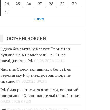
24
25
26
27
28
29
30
31
« Лип
ОСТАННІ НОВИНИ
Одеса без світла, у Харкові “приліт” в
будинок, а в Павлограді – в ТЦ: всі
наслідки атак РФ
09.08.2026 11:11
Частина Одеси залишилася без світла
через атаку РФ, електротранспорт не
працює
09.08.2026 09:34
РФ била ракетами та дронами, основний
напрямок – Одещина: деталі нічної атаки
09.08.2026 08:32