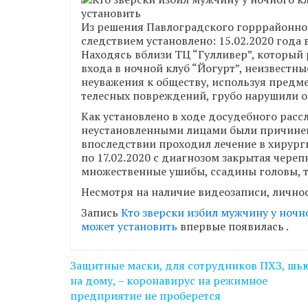
Из решения Павлоградского горррайонного
следствием установлено: 15.02.2020 года в
Находясь вблизи ТЦ “Гулливер”, который 
входа в ночной клуб “Йогурт”, неизвестны
неуважения к обществу, используя предм
телесных повреждений, грубо нарушили 
Как установлено в ходе досудебного ра
неустановленными лицами были причине
впоследствии проходил лечение в хирург
по 17.02.2020 с диагнозом закрытая череп
множественные ушибы, ссадины головы, т
Несмотря на наличие видеозаписи, лично
Запись
Кто зверски избил мужчину у ночно
может установить
впервые появилась
.
Навігація
Защитные маски, для сотрудников ПХЗ, шь
записів
на дому, – коронавирус на режимное
предприятие не проберется