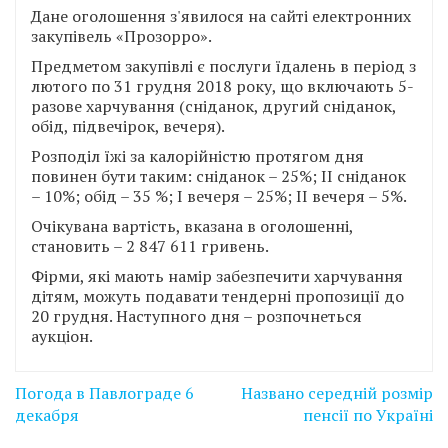
Дане оголошення з'явилося на сайті електронних
закупівель «Прозорро».
Предметом закупівлі є послуги їдалень в період з
лютого по 31 грудня 2018 року, що включають 5-
разове харчування (сніданок, другий сніданок,
обід, підвечірок, вечеря).
Розподіл їжі за калорійністю протягом дня
повинен бути таким: сніданок – 25%; ІІ сніданок
– 10%; обід – 35 %; І вечеря – 25%; ІІ вечеря – 5%.
Очікувана вартість, вказана в оголошенні,
становить – 2 847 611 гривень.
Фірми, які мають намір забезпечити харчування
дітям, можуть подавати тендерні пропозиції до
20 грудня. Наступного дня – розпочнеться
аукціон.
Навігація
Погода в Павлограде 6
Названо середній розмір
записів
декабря
пенсії по Україні