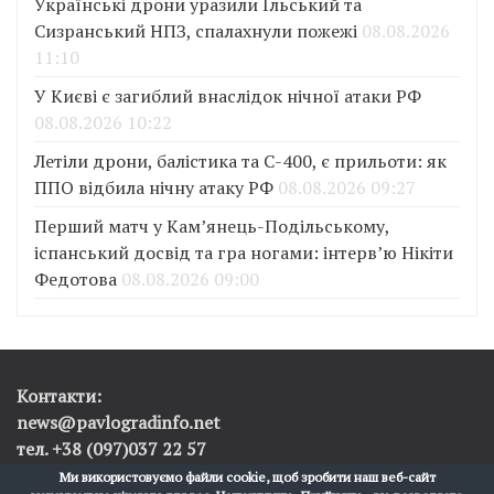
Українські дрони уразили Ільський та
Сизранський НПЗ, спалахнули пожежі
08.08.2026
11:10
У Києві є загиблий внаслідок нічної атаки РФ
08.08.2026 10:22
Летіли дрони, балістика та С-400, є прильоти: як
ППО відбила нічну атаку РФ
08.08.2026 09:27
Перший матч у Кам’янець-Подільському,
іспанський досвід та гра ногами: інтерв’ю Нікіти
Федотова
08.08.2026 09:00
Контакти:
news@pavlogradinfo.net
тел. +38 (097)037 22 57
Ми використовуємо файли cookie, щоб зробити наш веб-сайт