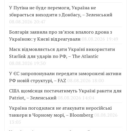
У Путіна не буде перемоги, Україна не
збирається виходити з Донбасу, – Зеленський
08.08.2026 20:47
Болгарія заявила про зв’язок впалого дрона з
Україною: у Києві відреагували
08.08.2026 19:49
Маск відмовляється дати Україні використати
Starlink для ударів по РФ, – The Atlantic
08.08.2026 19:30
У ЄС запропонували передати заморожені активи
РФ новій структурі, – FAZ
08.08.2026 18:00
США щомісяця постачатимуть Україні ракети для
Patriot, – Зеленський
08.08.2026 14:04
Україна погодилася не атакувати неросійські
танкери в Чорному морі, – Bloomberg
08.08.2026
13:05