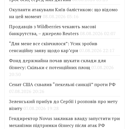
Окупанти атакували Київ балістикою: що відомо
на цей момент
08.08.2026 03:16
Продавців з Wildberries чекають масові
банкрутства, – джерело Reuters
08.08.2026 02:07
“Для мене все скінчилося”: Усик зробив
сенсаційну заяву щодо кар’єри
07.08.2026 22:17
Фонд держмайна почав шукати склади для
бізнесу: Скільки є потенційних площ
07.08.2026
20:30
Сенат США схвалив “пекельні санкції” проти РФ
07.08.2026 20:26
Зеленський прибув до Сербії і розповів про мету
візиту
07.08.2026 19:28
Гендиректор Novus закликав владу запустити три
механізми підтримки бізнесу після атак РФ