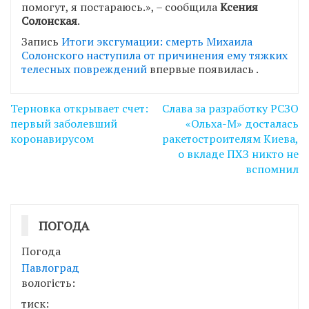
помогут, я постараюсь.», – сообщила
Ксения
Солонская
.
Запись
Итоги эксгумации: смерть Михаила
Солонского наступила от причинения ему тяжких
телесных повреждений
впервые появилась
.
Навігація
Терновка открывает счет:
Слава за разработку РСЗО
записів
первый заболевший
«Ольха-М» досталась
коронавирусом
ракетостроителям Киева,
о вкладе ПХЗ никто не
вспомнил
ПОГОДА
Погода
Павлоград
вологість:
тиск: