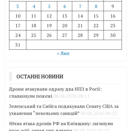
3
4
5
6
7
8
9
10
11
12
13
14
15
16
17
18
19
20
21
22
23
24
25
26
27
28
29
30
31
« Лип
ОСТАННІ НОВИНИ
Дрони атакували одразу два НПЗ в Росії:
спалахнули пожежі
08.08.2026 08:11
Зеленський та Сибіга подякували Сенату США за
ухвалення “пекельних санкцій”
08.08.2026 06:22
Нічна атака дронів РФ на Київщину: загинули
троє осіб, серед них дитина
08.08.2026 03:25