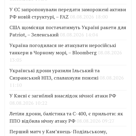
У ЄС запропонували передати заморожені активи
РФ новій структурі, – FAZ
08.08.2026 18:00
США щомісяця постачатимуть Україні ракети для
Patriot, – Зеленський
08.08.2026 14:04
Україна погодилася не атакувати неросійські
танкери в Чорному морі, – Bloomberg
08.08.2026
13:05
Українські дрони уразили Ільський та
Сизранський НПЗ, спалахнули пожежі
08.08.2026
11:10
У Києві є загиблий внаслідок нічної атаки РФ
08.08.2026 10:22
Летіли дрони, балістика та С-400, є прильоти: як
ППО відбила нічну атаку РФ
08.08.2026 09:27
Перший матч у Кам’янець-Подільському,