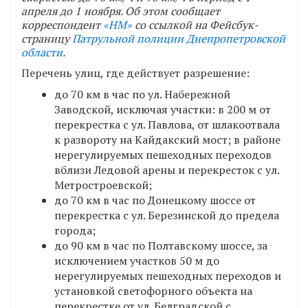
апреля до 1 ноября. Об этом сообщает
корреспондент
«НМ»
со ссылкой на Фейсбук-
страницу
Патрульной полиции Днепропетровской
области
.
Перечень улиц, где действует разрешение:
до 70 км в час по ул. Набережной
Заводской, исключая участки: в 200 м от
перекрестка с ул. Павлова, от шлакоотвала
к развороту на Кайдакский мост; в районе
нерегулируемых пешеходных переходов
вблизи Ледовой арены и перекресток с ул.
Метростроевской;
до 70 км в час по Донецкому шоссе от
перекрестка с ул. Березинской до предела
города;
до 90 км в час по Полтавскому шоссе, за
исключением участков 50 м до
нерегулируемых пешеходных переходов и
установкой светофорного объекта на
перекрестке от ул. Белградской с