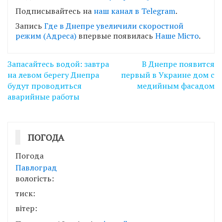
Подписывайтесь на
наш канал в Telegram
.
Запись
Где в Днепре увеличили скоростной
режим (Адреса)
впервые появилась
Наше Місто
.
Навігація
Запасайтесь водой: завтра
В Днепре появится
записів
на левом берегу Днепра
первый в Украине дом с
будут проводиться
медийным фасадом
аварийные работы
ПОГОДА
Погода
Павлоград
вологість:
тиск:
вітер: