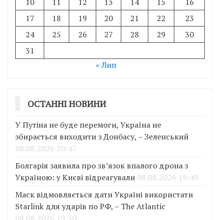
10
11
12
13
14
15
16
17
18
19
20
21
22
23
24
25
26
27
28
29
30
31
« Лип
ОСТАННІ НОВИНИ
У Путіна не буде перемоги, Україна не
збирається виходити з Донбасу, – Зеленський
08.08.2026 20:47
Болгарія заявила про зв’язок впалого дрона з
Україною: у Києві відреагували
08.08.2026 19:49
Маск відмовляється дати Україні використати
Starlink для ударів по РФ, – The Atlantic
08.08.2026 19:30