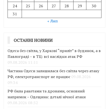
24
25
26
27
28
29
30
31
« Лип
ОСТАННІ НОВИНИ
Одеса без світла, у Харкові “приліт” в будинок, а в
Павлограді – в ТЦ: всі наслідки атак РФ
09.08.2026 11:11
Частина Одеси залишилася без світла через атаку
РФ, електротранспорт не працює
09.08.2026
09:34
РФ била ракетами та дронами, основний
напрямок – Одещина: деталі нічної атаки
09.08.2026 08:32