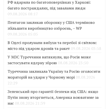
РФ вдарила по багатоповерхівках у Харкові:
багато постраждалих, під завалами люди
09.08.2026 08:17
Пентагон закликав оборонку у США терміново
збільшити виробництво озброєнь, – WP
09.08.2026 05:05
В Одесі пролунали вибухи та перебої зі світлом:
місто під ударом дронів та ракет
09.08.2026 03:58
У МЗС Туреччини натякнули, що Росія може
застосувати ядерну зброю
08.08.2026 23:50
Туреччина закликала Україну та Росію оголосити
мораторій на удари у Чорному морі
08.08.2026
22:29
Зеленський про гарантії безпеки від США: якщо
Путін знову вторгнеться, Америка воюватиме за
нас
08.08.2026 21:39