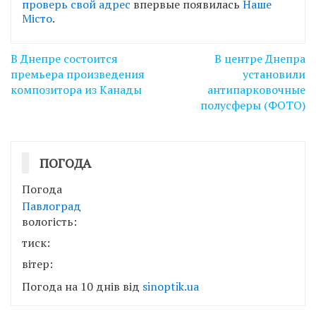
проверь свой адрес
впервые появилась
Наше
Місто
.
Навігація
В Днепре состоится
В центре Днепра
записів
премьера произведения
установили
композитора из Канады
антипарковочные
полусферы (ФОТО)
ПОГОДА
Погода
Павлоград
вологість:
тиск:
вітер:
Погода на 10 днів від
sinoptik.ua