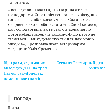
з апетитом.
Є всі підстави вважати, що тварина жила з
господарями. Спостерігаючи за нею, я бачу, що
вона весь час ніби когось чекає. Сидить біля
дверцят і тихо жалібно скиглить. Сподіваємося,
що господарі впізнають свого вихованця по
фотографіях і заберуть додому. Якщо цього не
станеться — ми будемо шукати для Лакі нових
опікунів», – розповіла лікар ветеринарної
медицини Юлія Яременко.
Навігація
Від травм, отриманих
Сегодня Всемирный день
записів
внаслідок ДТП на трасі
хиджаба
Павлоград-Донецьк,
померла вагітна жінка
ПОГОДА
Погода