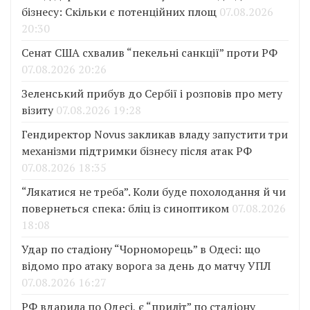
бізнесу: Скільки є потенційних площ
07.08.2026
20:30
Сенат США схвалив “пекельні санкції” проти РФ
07.08.2026 20:26
Зеленський прибув до Сербії і розповів про мету
візиту
07.08.2026 19:28
Гендиректор Novus закликав владу запустити три
механізми підтримки бізнесу після атак РФ
07.08.2026 18:35
“Лякатися не треба”. Коли буде похолодання й чи
повернеться спека: бліц із синоптиком
07.08.2026
18:08
Удар по стадіону “Чорноморець” в Одесі: що
відомо про атаку ворога за день до матчу УПЛ
07.08.2026 16:27
РФ вдарила по Одесі, є “приліт” по стадіону