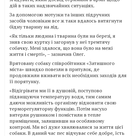
дій в таких надзвичайних ситуаціях.
За допомогою мотузки та інших підручних
засобів чоловікам все ж таки вдалось витягнути
бідну тварину на лід.
«Як тільки людина і тварина були на березі, я
зняв свою куртку і загорнув у неї тремтячу
собачку. Мені здалося, що вона було на межі
життя і смерті», – зазначив Олег.
Врятовану собаку співробітники «Затишного
міста» швидко повезли в притулок, де
продовжили вживати всіх необхідних заходів для
її порятунку.
«Відігрівати ми її в душовій, поступово
підвищуючи температуру води, тим самим
даючи можливість організму відновити свою
терморегуляторну функцію. Потім насухо
витерли рушником і помістили в тепле
приміщення, залишивши на особливому
контролі. Ми всі дуже хвилювалися за життя цієї
собаки. В даний час пес відчуває себе добре, їсть