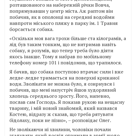
розташованого на набережній річки Вовча,
попрямувавши у центр міста. Аж раптом він
побачив, як в ополонці на середині водойми
навпроти міського пляжу в парку ім. 1 Травня
борсається собака.
«Оскільки моя вага трохи більше ста кілограмів, а
лід був таким тонким, що не витримав навіть
собаку, я розумів, що тепер треба було діяти
якось інакше. Тому я набрав по мобільному
телефону номер 101 і повідомив, що трапилося.
Я бачив, що собака поступово втрачає сили і вже
ледве-ледве тримається на поверхні крижаної
води. Зволікати не можна було, я озирнувся і
побачив, що мені назустріч йшов худорлявий
хлопець середнього зросту. Його, напевно,
послав сам Господь. Я показав рукою на нещасну
тварину, і мій новий знайомий, який назвався
Костею, відразу ж сказав, що треба рятувати
бідолаху, поки не пізно», – розповідає Олег.
Не зволікаючи ні хвилини, чоловіки почали
згадувати, який досвід отримали в армії щодо