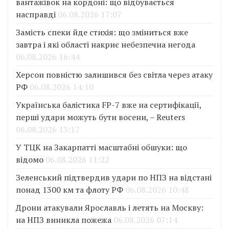
вантажівок на кордоні: що відбувається
насправді
06.08.2026 17:07
Замість спеки йде стихія: що зміниться вже
завтра і які області накриє небезпечна негода
06.08.2026 16:44
Херсон повністю залишився без світла через атаку
РФ
06.08.2026 14:10
Українська балістика FP-7 вже на сертифікації,
перші удари можуть бути восени, – Reuters
06.08.2026 13:17
У ТЦК на Закарпатті масштабні обшуки: що
відомо
06.08.2026 11:22
Зеленський підтвердив удари по НПЗ на відстані
понад 1300 км та флоту РФ
06.08.2026 10:48
Дрони атакували Ярославль і летять на Москву:
на НПЗ виникла пожежа
06.08.2026 07:14