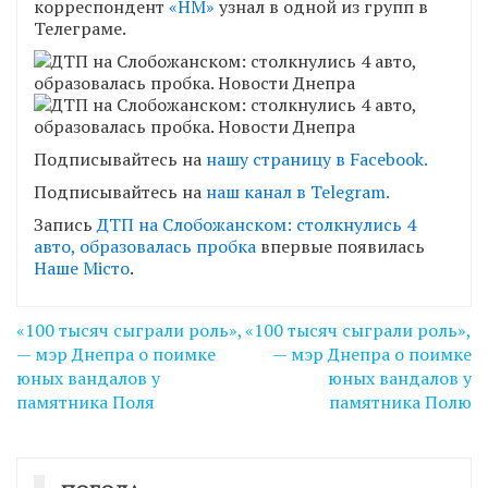
корреспондент
«НМ»
узнал в одной из групп в
Телеграме.
Подписывайтесь на
нашу страницу в Facebook.
Подписывайтесь на
наш канал в Telegram.
Запись
ДТП на Слобожанском: столкнулись 4
авто, образовалась пробка
впервые появилась
Наше Місто
.
Навігація
«100 тысяч сыграли роль»,
«100 тысяч сыграли роль»,
записів
— мэр Днепра о поимке
— мэр Днепра о поимке
юных вандалов у
юных вандалов у
памятника Поля
памятника Полю