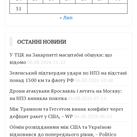
31
« Лип
ОСТАННІ НОВИНИ
У ТЦК на Закарпатті масштабні обшуки: що
відомо
06.08.2026 11:22
Зеленський підтвердив удари по НПЗ на відстані
понад 1300 км та флоту РФ
06.08.2026 10:48
Дрони атакували Ярославль і летять на Москву:
на НПЗ виникла пожежа
06.08.2026 07:14
Між Трампом та Гегсетом виник конфлікт через
дефіцит ракет у США, – WP
06.08.2026 06:11
Обмін розвідданими між США та Україною
відновився до попереднього рівня, – Politico