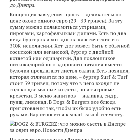
до Днепра.
Концепция заведения проста – деликатесы по
цене около одного евро (29—39 гривен). За эту
сумму можно полакомиться устрицами,
пирогами, картофельными дипами. Есть по два
вида бургеров и хот-догов: классические и в
ЗОЖ-исполнении. Хот-дог может быть с обычной
сосиской или веганской, бургер с двойной
котлетой или одинарный. Для поклонников
низкокалорийного здорового питания вместо
булочки предлагают листья салата. Есть позиция,
которая отличается по цене, – бургер Surf & Turf
стоит 59 гривен, потому что в него входят не
только две мясные котлеты, но и тигровые
креветки. В меню напитков — наливка, сидр,
пунш, лимонад. В Dogz & Burgerz все блюда
приготовлены так, чтобы их было удобно есть
руками. Бар относится к smart casual-сегменту.
По словам ресторатора Дмитрия Борисова,