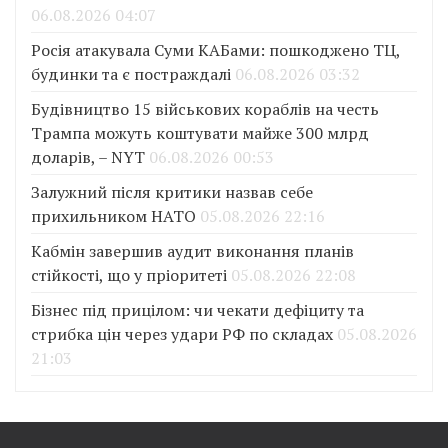
06.08.2026 04:07
Росія атакувала Суми КАБами: пошкоджено ТЦ,
будинки та є постраждалі
06.08.2026 03:32
Будівництво 15 військових кораблів на честь
Трампа можуть коштувати майже 300 млрд
доларів, – NYT
06.08.2026 00:53
Залужний після критики назвав себе
прихильником НАТО
05.08.2026 22:16
Кабмін завершив аудит виконання планів
стійкості, що у пріоритеті
05.08.2026 22:08
Бізнес під прицілом: чи чекати дефіциту та
стрибка цін через удари РФ по складах
05.08.2026
21:03