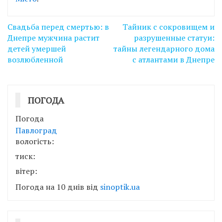
Навігація
Свадьба перед смертью: в
Тайник с сокровищем и
записів
Днепре мужчина растит
разрушенные статуи:
детей умершей
тайны легендарного дома
возлюбленной
с атлантами в Днепре
ПОГОДА
Погода
Павлоград
вологість:
тиск:
вітер:
Погода на 10 днів від
sinoptik.ua