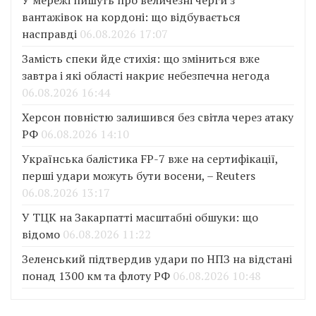
вантажівок на кордоні: що відбувається
насправді
06.08.2026 17:07
Замість спеки йде стихія: що зміниться вже
завтра і які області накриє небезпечна негода
06.08.2026 16:44
Херсон повністю залишився без світла через атаку
РФ
06.08.2026 14:10
Українська балістика FP-7 вже на сертифікації,
перші удари можуть бути восени, – Reuters
06.08.2026 13:17
У ТЦК на Закарпатті масштабні обшуки: що
відомо
06.08.2026 11:22
Зеленський підтвердив удари по НПЗ на відстані
понад 1300 км та флоту РФ
06.08.2026 10:48