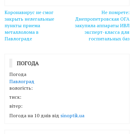
Навігація
Коронавирус не смог
Не помрете:
записів
закрыть нелегальные
Днепропетровская ОГА
пункты приема
закупила аппараты ИВЛ
металлолома в
эксперт-класса для
Павлограде
госпитальных баз
ПОГОДА
Погода
Павлоград
вологість:
тиск:
вітер:
Погода на 10 днів від
sinoptik.ua