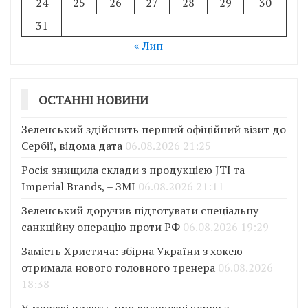
24
25
26
27
28
29
30
31
« Лип
ОСТАННІ НОВИНИ
Зеленський здійснить перший офіційний візит до
Сербії, відома дата
06.08.2026 21:25
Росія знищила склади з продукцією JTI та
Imperial Brands, – ЗМІ
06.08.2026 21:11
Зеленський доручив підготувати спеціальну
санкційну операцію проти РФ
06.08.2026 19:29
Замість Христича: збірна України з хокею
отримала нового головного тренера
06.08.2026
18:38
У мережі пишуть про величезні черги з