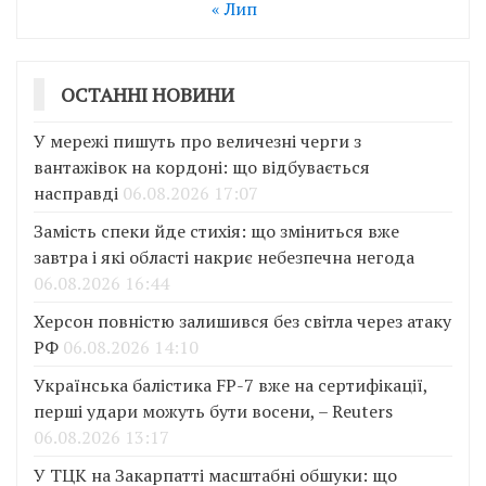
« Лип
ОСТАННІ НОВИНИ
У мережі пишуть про величезні черги з
вантажівок на кордоні: що відбувається
насправді
06.08.2026 17:07
Замість спеки йде стихія: що зміниться вже
завтра і які області накриє небезпечна негода
06.08.2026 16:44
Херсон повністю залишився без світла через атаку
РФ
06.08.2026 14:10
Українська балістика FP-7 вже на сертифікації,
перші удари можуть бути восени, – Reuters
06.08.2026 13:17
У ТЦК на Закарпатті масштабні обшуки: що