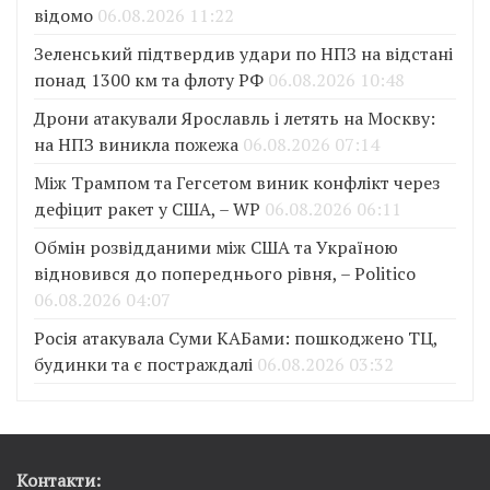
відомо
06.08.2026 11:22
Зеленський підтвердив удари по НПЗ на відстані
понад 1300 км та флоту РФ
06.08.2026 10:48
Дрони атакували Ярославль і летять на Москву:
на НПЗ виникла пожежа
06.08.2026 07:14
Між Трампом та Гегсетом виник конфлікт через
дефіцит ракет у США, – WP
06.08.2026 06:11
Обмін розвідданими між США та Україною
відновився до попереднього рівня, – Politico
06.08.2026 04:07
Росія атакувала Суми КАБами: пошкоджено ТЦ,
будинки та є постраждалі
06.08.2026 03:32
Контакти: