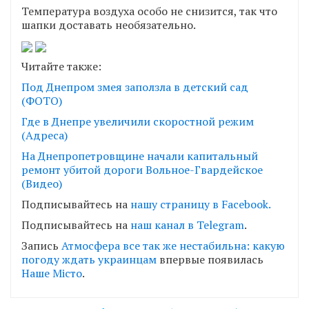
Температура воздуха особо не снизится, так что
шапки доставать необязательно.
Читайте также:
Под Днепром змея заползла в детский сад
(ФОТО)
Где в Днепре увеличили скоростной режим
(Адреса)
На Днепропетровщине начали капитальный
ремонт убитой дороги Вольное-Гвардейское
(Видео)
Подписывайтесь на
нашу страницу в Facebook.
Подписывайтесь на
наш канал в Telegram
.
Запись
Атмосфера все так же нестабильна: какую
погоду ждать украинцам
впервые появилась
Наше Місто
.
Навігація