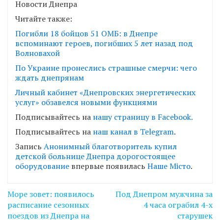
Читайте также:
Погибли 18 бойцов 51 ОМБ: в Днепре
вспоминают героев, погибших 5 лет назад под
Волновахой
По Украине пронеслись страшные смерчи: чего
ждать днепрянам
Личный кабинет «Днепровских энергетических
услуг» обзавелся новыми функциями
Подписывайтесь на
нашу страницу в Facebook.
Подписывайтесь на
наш канал в Telegram
.
Запись
Анонимный благотворитель купил
детской больнице Днепра дорогостоящее
оборудование
впервые появилась
Наше Місто
.
Навігація
Море зовет: появилось
Под Днепром мужчина за
записів
расписание сезонных
4 часа ограбил 4-х
поездов из Днепра на
старушек