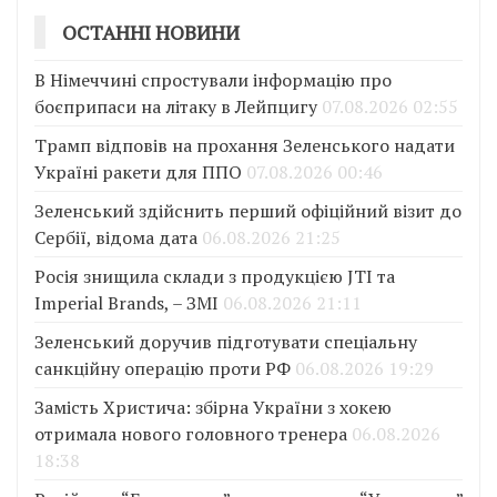
ОСТАННІ НОВИНИ
В Німеччині спростували інформацію про
боєприпаси на літаку в Лейпцигу
07.08.2026 02:55
Трамп відповів на прохання Зеленського надати
Україні ракети для ППО
07.08.2026 00:46
Зеленський здійснить перший офіційний візит до
Сербії, відома дата
06.08.2026 21:25
Росія знищила склади з продукцією JTI та
Imperial Brands, – ЗМІ
06.08.2026 21:11
Зеленський доручив підготувати спеціальну
санкційну операцію проти РФ
06.08.2026 19:29
Замість Христича: збірна України з хокею
отримала нового головного тренера
06.08.2026
18:38