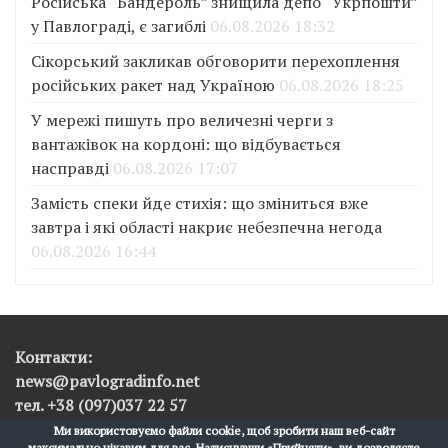
Російська “Бандероль” знищила депо “Укрпошти”
у Павлограді, є загиблі
06.08.2026 18:32
Сікорський закликав обговорити перехоплення
російських ракет над Україною
06.08.2026 18:25
У мережі пишуть про величезні черги з
вантажівок на кордоні: що відбувається
насправді
06.08.2026 17:07
Замість спеки йде стихія: що зміниться вже
завтра і які області накриє небезпечна негода
06.08.2026 16:44
Контакти:
news@pavlogradinfo.net
тел. +38 (097)037 22 57
Ми використовуємо файли cookie, щоб зробити наш веб-сайт
максимально цікавим для вас. Натиснувши «Прийняти», ви дозволяєте