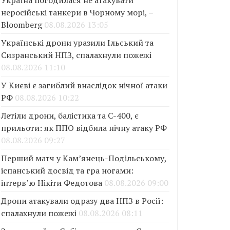
Україна погодилася не атакувати
неросійські танкери в Чорному морі, –
Bloomberg
08.08.2026 13:05
Українські дрони уразили Ільський та
Сизранський НПЗ, спалахнули пожежі
08.08.2026 11:10
У Києві є загиблий внаслідок нічної атаки
РФ
08.08.2026 10:22
Летіли дрони, балістика та С-400, є
прильоти: як ППО відбила нічну атаку РФ
08.08.2026 09:27
Перший матч у Кам’янець-Подільському,
іспанський досвід та гра ногами:
інтерв’ю Нікіти Федотова
08.08.2026 09:00
Дрони атакували одразу два НПЗ в Росії:
спалахнули пожежі
08.08.2026 08:11