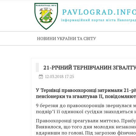
НОВИНИ УКРАЇНИ ТА СВІТУ
21-РІЧНИЙ ТЕРНІВЧАНИН ЗГВАЛТ
12.03.2018 17:25
У Тернівці правоохоронці затримали 21-р
пенсіонерки та згвалтував її, повідомляют
9 березня до правоохоронців звернулася 
подвір’ї її одинокої сусідки знаходиться
Правоохоронці зреагували миттєво. Прибу
Виявилося, що того дня молодик незаконно
вдаривши по голові. Під загрозою фізичн