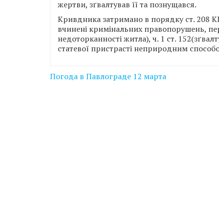
жертви, зґвалтував її та познущався.
Кривдника затримано в порядку ст. 208 К
вчинені кримінальних правопорушень, пер
недоторканності житла), ч. 1 ст. 152(зґвал
статевої пристрасті неприродним способо
Навігація
Погода в Павлограде 12 марта
записів