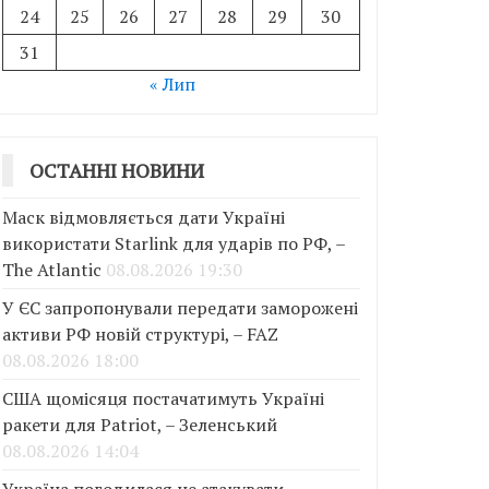
24
25
26
27
28
29
30
31
« Лип
ОСТАННІ НОВИНИ
Маск відмовляється дати Україні
використати Starlink для ударів по РФ, –
The Atlantic
08.08.2026 19:30
У ЄС запропонували передати заморожені
активи РФ новій структурі, – FAZ
08.08.2026 18:00
США щомісяця постачатимуть Україні
ракети для Patriot, – Зеленський
08.08.2026 14:04