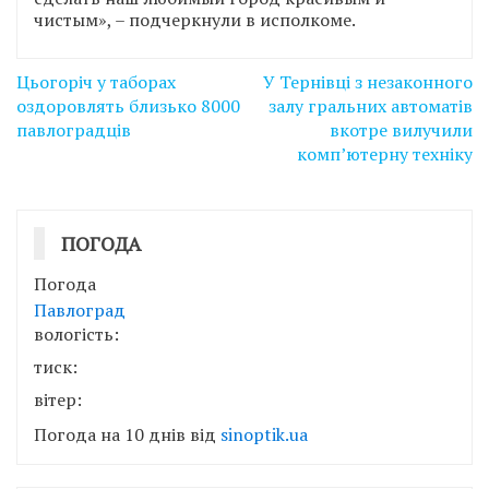
чистым», – подчеркнули в исполкоме.
Навігація
Цьогоріч у таборах
У Тернівці з незаконного
записів
оздоровлять близько 8000
залу гральних автоматів
павлоградців
вкотре вилучили
комп’ютерну техніку
ПОГОДА
Погода
Павлоград
вологість:
тиск:
вітер:
Погода на 10 днів від
sinoptik.ua