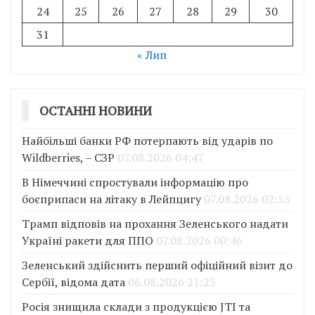
24
25
26
27
28
29
30
31
« Лип
ОСТАННІ НОВИНИ
Найбільші банки РФ потерпають від ударів по
Wildberries, – СЗР
07.08.2026 04:47
В Німеччині спростували інформацію про
боєприпаси на літаку в Лейпцигу
07.08.2026 02:55
Трамп відповів на прохання Зеленського надати
Україні ракети для ППО
07.08.2026 00:46
Зеленський здійснить перший офіційний візит до
Сербії, відома дата
06.08.2026 21:25
Росія знищила склади з продукцією JTI та