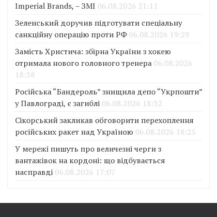
Imperial Brands, – ЗМІ
06.08.2026 21:11
Зеленський доручив підготувати спеціальну
санкційну операцію проти РФ
06.08.2026 19:29
Замість Христича: збірна України з хокею
отримала нового головного тренера
06.08.2026
18:38
Російська “Бандероль” знищила депо “Укрпошти”
у Павлограді, є загиблі
06.08.2026 18:32
Сікорський закликав обговорити перехоплення
російських ракет над Україною
06.08.2026 18:25
У мережі пишуть про величезні черги з
вантажівок на кордоні: що відбувається
насправді
06.08.2026 17:07