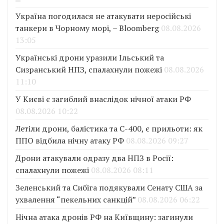
Україна погодилася не атакувати неросійські
танкери в Чорному морі, – Bloomberg
08.08.2026
13:05
Українські дрони уразили Ільський та
Сизранський НПЗ, спалахнули пожежі
08.08.2026
11:10
У Києві є загиблий внаслідок нічної атаки РФ
08.08.2026 10:22
Летіли дрони, балістика та С-400, є прильоти: як
ППО відбила нічну атаку РФ
08.08.2026 09:27
Дрони атакували одразу два НПЗ в Росії:
спалахнули пожежі
08.08.2026 08:11
Зеленський та Сибіга подякували Сенату США за
ухвалення “пекельних санкцій”
08.08.2026 06:22
Нічна атака дронів РФ на Київщину: загинули