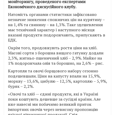
моніторингу, проведеного експертами
Економічного дискусійного клубу.
Натомість органами статистики зафіксовано
незначне зниження споживчих цін на курятину –
на 1,4% та свинину – на 1,3%. Таке здешевлення
має технічний характер і наступного місяця
вказані продукти подорожчають, припускають в
ЕДК.
Окрім того, продовжують рости ціни на хліб.
Масові сорти з борошна вищого ґатунку додали
2,3%, житньо-пшеничний хліб – 2,9%. Майже на
1% подорожчала олія та борошно, на 2,6% – рис.
Картопля та овочі борщового набору сезонно
подешевшали. Ціни на капусту впали на 15,9%,
моркву – 13,6%, цибулю – 12,5%, картоплю – 5,9%,
буряк – 2,2%.
«Овочі та хліб — єдині продукти, які в Україні
поки коштують дешевше за сусідні країни. Але
вже навесні ми побачимо великий приток
імпортних овочів через невисоку пропозицію
якісної вітчизняної продукції. Слід