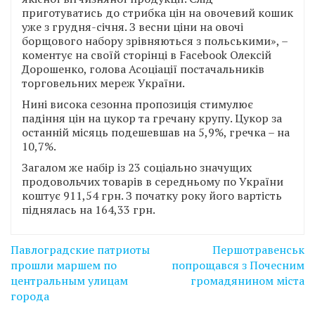
приготуватись до стрибка цін на овочевий кошик
уже з грудня-січня. З весни ціни на овочі
борщового набору зрівняються з польськими», –
коментує на своїй сторінці в Facebook Олексій
Дорошенко, голова Асоціації постачальників
торговельних мереж України.
Нині висока сезонна пропозиція стимулює
падіння цін на цукор та гречану крупу. Цукор за
останній місяць подешевшав на 5,9%, гречка – на
10,7%.
Загалом же набір із 23 соціально значущих
продовольчих товарів в середньому по України
коштує 911,54 грн. З початку року його вартість
піднялась на 164,33 грн.
Навігація
Павлоградские патриоты
Першотравенськ
записів
прошли маршем по
попрощався з Почесним
центральным улицам
громадянином міста
города