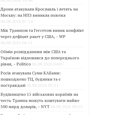
06.08.2026 10:48
Дрони атакували Ярославль і летять на
Москву: на НПЗ виникла пожежа
06.08.2026 07:14
Між Трампом та Гегсетом виник конфлікт
через дефіцит ракет у США, – WP
06.08.2026 06:11
Обмін розвідданими між США та
Україною відновився до попереднього
рівня, – Politico
06.08.2026 04:07
Росія атакувала Суми КАБами:
пошкоджено ТЦ, будинки та є
постраждалі
06.08.2026 03:32
Будівництво 15 військових кораблів на
честь Трампа можуть коштувати майже
300 млрд доларів, – NYT
06.08.2026 00:53