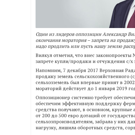
Один из лидеров оппозиции Александр Вил
окончания моратория – запрета на продажу
надо продлить или пусть нашу землю расп
Вилкул отметил, что внес законопроекты №
запрете купли/продажи и отчуждения с/х 
Напомним, 7 декабря 2017 Верховная Рад
продажу земель сельскохозяйственного (с
сельхозземель был впервые принят в 2002
мораторий действует до 1 января 2019 го
Оппозиционер системно требует обеспечи
обеспечим эффективную поддержку ферм
средства получают, в основном, крупные 
от 200 до 500 евро дотаций от государст
сельхозпроизводителям, забрала у них да
нагрузку, лишила оборотных средств, сорв