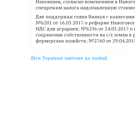
Напомним, согласно изменениям в Налогов
спецрежим налога надобавленную стоимос
Для поддержки селян Вилкул с коллегами
№6201 от 16.03.2017 о реформе Налогового
НДС для аграриев; №6236 от 24.03.2017 о
сохранения собственности на с/х земли в 
фермерских хозяйств; №2760 от 29.04.2015
Навігація
Діти Тернівки завітали до поліції
записів