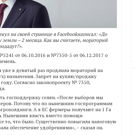
кул на своей странице в Facebookнаписал
: «До
 земли – 2 месяца. Как вы считаете, мораторий
родадут?».
5241 от 06.10.2016 и №7350-5 от 06.12.2017 о
земель.
а уже в девятый раз продлила мораторий на
/х) назначения. Запрет на куплю/продажу
 году. Согласно законопроекту № 7350,
да.
ть господдержку селян. «После выборов мы
еров. Потому что по нынешним госпрограммам
агрохолдинги. А в ЕС фермеры получают на 1 Га
ва. Нынешняя власть вместо помощи
же то, что было. Существенно повысила налоговую
ала обеспечение удобрениями», – сказал он.