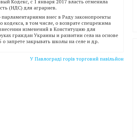
ый Кодекс, с 1 января 2017 власть отменила
ть (НДС) для аграриев.
-парламентариями внес в Раду законопроекты
 кодекса, в том числе, о возврате спецрежима
 внесении изменений в Конституцию для
руках граждан Украины и развитии села на основе
 о запрете закрывать школы на селе и др.
У Павлограді горів торговий павільйон