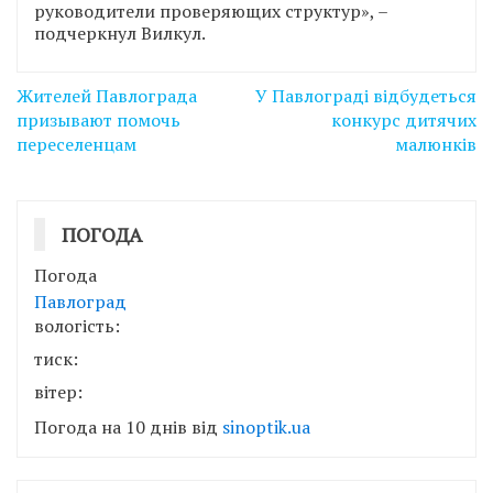
руководители проверяющих структур», –
подчеркнул Вилкул.
Навігація
Жителей Павлограда
У Павлограді відбудеться
записів
призывают помочь
конкурс дитячих
переселенцам
малюнків
ПОГОДА
Погода
Павлоград
вологість:
тиск:
вітер:
Погода на 10 днів від
sinoptik.ua