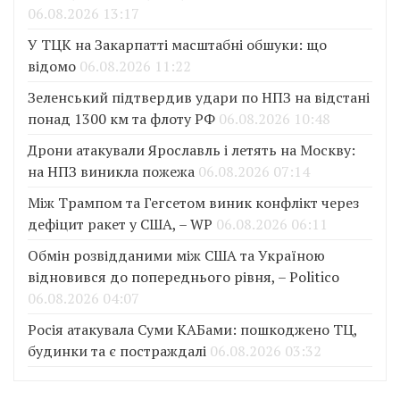
06.08.2026 13:17
У ТЦК на Закарпатті масштабні обшуки: що
відомо
06.08.2026 11:22
Зеленський підтвердив удари по НПЗ на відстані
понад 1300 км та флоту РФ
06.08.2026 10:48
Дрони атакували Ярославль і летять на Москву:
на НПЗ виникла пожежа
06.08.2026 07:14
Між Трампом та Гегсетом виник конфлікт через
дефіцит ракет у США, – WP
06.08.2026 06:11
Обмін розвідданими між США та Україною
відновився до попереднього рівня, – Politico
06.08.2026 04:07
Росія атакувала Суми КАБами: пошкоджено ТЦ,
будинки та є постраждалі
06.08.2026 03:32