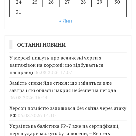
24
25
26
27
28
29
30
31
« Лип
ОСТАННІ НОВИНИ
У мережі пишуть про величезні черги з
вантажівок на кордоні: що відбувається
насправді
06.08.2026 17:07
Замість спеки йде стихія: що зміниться вже
завтра і які області накриє небезпечна негода
06.08.2026 16:44
Херсон повністю залишився без світла через атаку
РФ
06.08.2026 14:10
Українська балістика FP-7 вже на сертифікації,
перші удари можуть бути восени, – Reuters