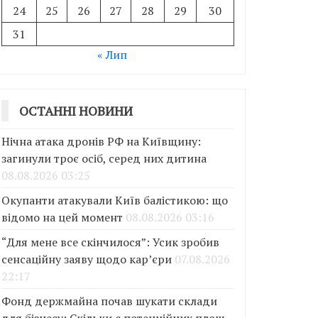
24
25
26
27
28
29
30
31
« Лип
ОСТАННІ НОВИНИ
Нічна атака дронів РФ на Київщину:
загинули троє осіб, серед них дитина
08.08.2026 03:25
Окупанти атакували Київ балістикою: що
відомо на цей момент
08.08.2026 03:16
“Для мене все скінчилося”: Усик зробив
сенсаційну заяву щодо кар’єри
07.08.2026
22:17
Фонд держмайна почав шукати склади