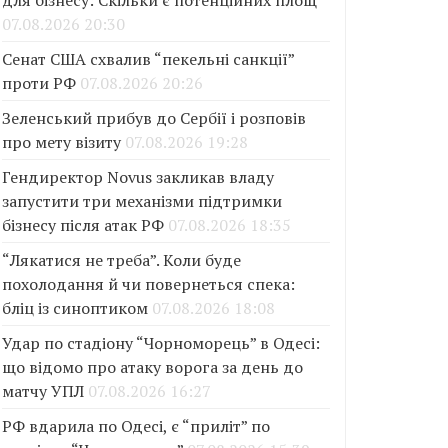
для бізнесу: Скільки є потенційних площ
07.08.2026 20:30
Сенат США схвалив “пекельні санкції”
проти РФ
07.08.2026 20:26
Зеленський прибув до Сербії і розповів
про мету візиту
07.08.2026 19:28
Гендиректор Novus закликав владу
запустити три механізми підтримки
бізнесу після атак РФ
07.08.2026 18:35
“Лякатися не треба”. Коли буде
похолодання й чи повернеться спека:
бліц із синоптиком
07.08.2026 18:08
Удар по стадіону “Чорноморець” в Одесі:
що відомо про атаку ворога за день до
матчу УПЛ
07.08.2026 16:27
РФ вдарила по Одесі, є “приліт” по