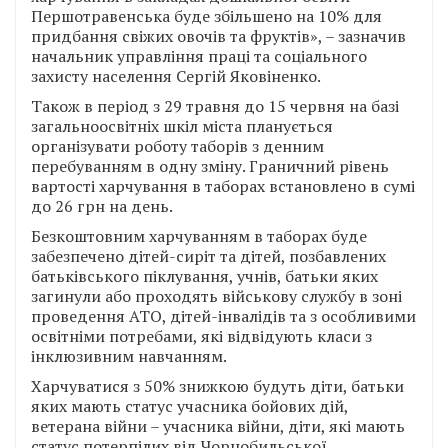
Першотравенська буде збільшено на 10% для
придбання свіжих овочів та фруктів», – зазначив
начальник управління праці та соціального
захисту населення Сергій Яковіненко.
Також в період з 29 травня до 15 червня на базі
загальноосвітніх шкіл міста планується
організувати роботу таборів з денним
перебуванням в одну зміну. Граничний рівень
вартості харчування в таборах встановлено в сумі
до 26 грн на день.
Безкоштовним харчуванням в таборах буде
забезпечено дітей-сиріт та дітей, позбавлених
батьківського піклування, учнів, батьки яких
загинули або проходять військову службу в зоні
проведення АТО, дітей-інвалідів та з особливими
освітніми потребами, які відвідують класи з
інклюзивним навчанням.
Харчуватися з 50% знижкою будуть діти, батьки
яких мають статус учасника бойових дій,
ветерана війни – учасника війни, діти, які мають
статус потерпілих від Чорнобильської