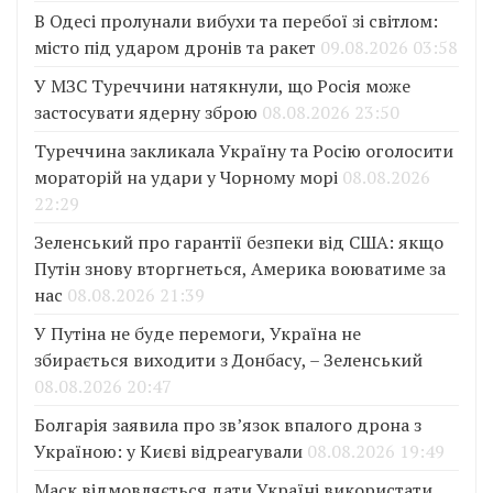
В Одесі пролунали вибухи та перебої зі світлом:
місто під ударом дронів та ракет
09.08.2026 03:58
У МЗС Туреччини натякнули, що Росія може
застосувати ядерну зброю
08.08.2026 23:50
Туреччина закликала Україну та Росію оголосити
мораторій на удари у Чорному морі
08.08.2026
22:29
Зеленський про гарантії безпеки від США: якщо
Путін знову вторгнеться, Америка воюватиме за
нас
08.08.2026 21:39
У Путіна не буде перемоги, Україна не
збирається виходити з Донбасу, – Зеленський
08.08.2026 20:47
Болгарія заявила про зв’язок впалого дрона з
Україною: у Києві відреагували
08.08.2026 19:49
Маск відмовляється дати Україні використати