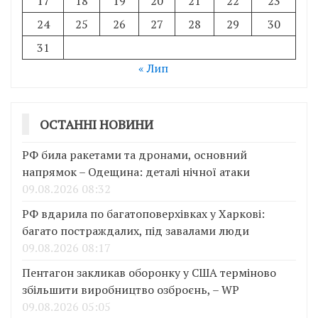
17
18
19
20
21
22
23
24
25
26
27
28
29
30
31
« Лип
ОСТАННІ НОВИНИ
РФ била ракетами та дронами, основний
напрямок – Одещина: деталі нічної атаки
09.08.2026 08:32
РФ вдарила по багатоповерхівках у Харкові:
багато постраждалих, під завалами люди
09.08.2026 08:17
Пентагон закликав оборонку у США терміново
збільшити виробництво озброєнь, – WP
09.08.2026 05:05