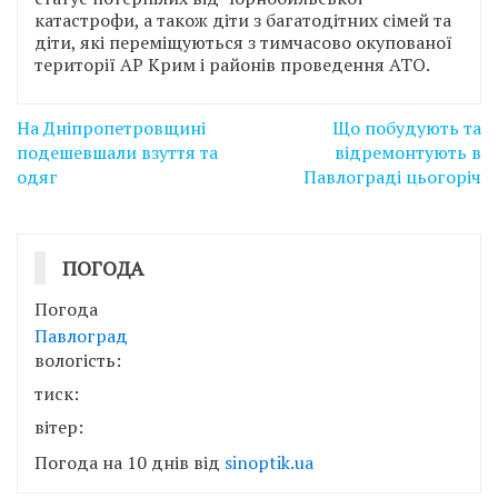
катастрофи, а також діти з багатодітних сімей та
діти, які переміщуються з тимчасово окупованої
території АР Крим і районів проведення АТО.
Навігація
На Дніпропетровщині
Що побудують та
записів
подешевшали взуття та
відремонтують в
одяг
Павлограді цьогоріч
ПОГОДА
Погода
Павлоград
вологість:
тиск:
вітер:
Погода на 10 днів від
sinoptik.ua