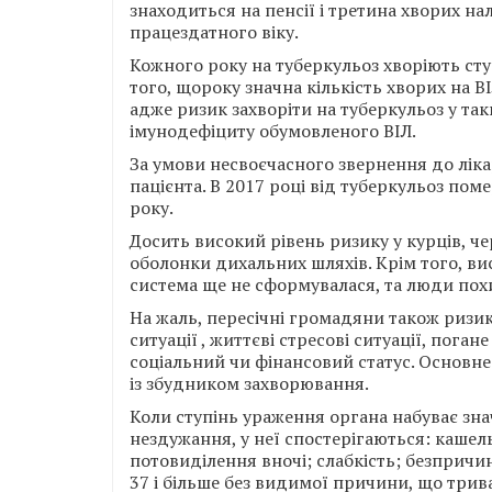
знаходиться на пенсії і третина хворих н
працездатного віку.
Кожного року на туберкульоз хворіють студ
того, щороку значна кількість хворих на В
адже ризик захворіти на туберкульоз у таки
імунодефіциту обумовленого ВІЛ.
За умови несвоєчасного звернення до лік
пацієнта. В 2017 році від туберкульоз пом
року.
Досить високий рівень ризику у курців, ч
оболонки дихальних шляхів. Крім того, вис
система ще не сформувалася, та люди похил
На жаль, пересічні громадяни також ризик
ситуації , життєві стресові ситуації, пога
соціальний чи фінансовий статус. Основне 
із збудником захворювання.
Коли ступінь ураження органа набуває зна
нездужання, у неї спостерігаються: кашел
потовиділення вночі; слабкість; безпричи
37 і більше без видимої причини, що трив