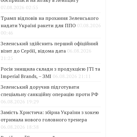
боєприпаси на літаку в Лейпцигу
07.08.2026 02:55
Трамп відповів на прохання Зеленського
надати Україні ракети для ППО
07.08.2026
00:46
Зеленський здійснить перший офіційний
візит до Сербії, відома дата
06.08.2026
21:25
Росія знищила склади з продукцією JTI та
Imperial Brands, – ЗМІ
06.08.2026 21:11
Зеленський доручив підготувати
спеціальну санкційну операцію проти РФ
06.08.2026 19:29
Замість Христича: збірна України з хокею
отримала нового головного тренера
06.08.2026 18:38