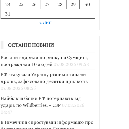
24
25
26
27
28
29
30
31
« Лип
ОСТАННІ НОВИНИ
Росіяни вдарили по ринку на Сумщині,
постраждали 10 людей
07.08.2026 09:58
РФ атакувала Україну різними типами
дронів, зафіксовано десятки прильотів
07.08.2026 08:55
Найбільші банки РФ потерпають від
ударів по Wildberries, – СЗР
07.08.2026
04:47
В Німеччині спростували інформацію про