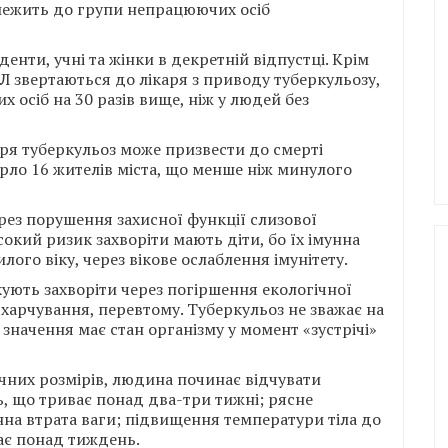
алежить до групи непрацюючих осіб
енти, учні та жінки в декретній відпустці. Крім
ІЛ звертаються до лікаря з приводу туберкульозу,
х осіб на 30 разів вище, ніж у людей без
аря туберкульоз може призвести до смерті
ерло 16 жителів міста, що менше ніж минулого
ерез порушення захисної функції слизової
окий ризик захворіти мають діти, бо їх імунна
ого віку, через вікове ослаблення імунітету.
ують захворіти через погіршення екологічної
не харчування, перевтому. Туберкульоз не зважає на
значення має стан організму у момент «зустрічі»
чних розмірів, людина починає відчувати
ь, що триває понад два-три тижні; рясне
нна втрата ваги; підвищення температури тіла до
ає понад тиждень.