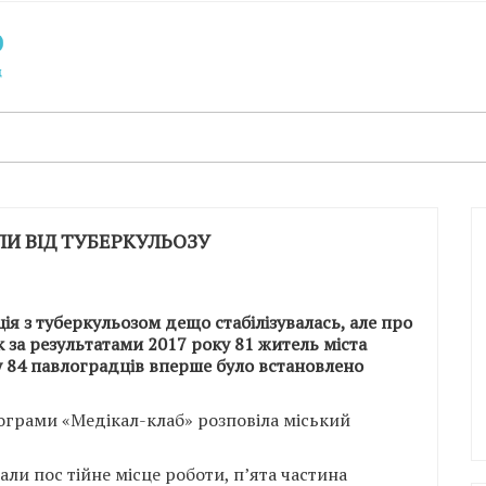
ЛИ ВІД ТУБЕРКУЛЬОЗУ
ація з туберкульозом дещо стабілізувалась, але про
 за результатами 2017 року 81 житель міста
 у 84 павлоградців вперше було встановлено
рограми «Медікал-клаб» розповіла міський
али пос тійне місце роботи, п’ята частина