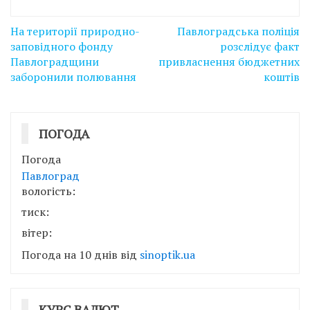
Навігація
На території природно-
Павлоградська поліція
записів
заповідного фонду
розслідує факт
Павлоградщини
привласнення бюджетних
заборонили полювання
коштів
ПОГОДА
Погода
Павлоград
вологість:
тиск:
вітер:
Погода на 10 днів від
sinoptik.ua
КУРС ВАЛЮТ