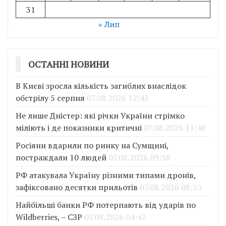
31
« Лип
ОСТАННІ НОВИНИ
В Києві зросла кількість загиблих внаслідок
обстрілу 5 серпня
07.08.2026 12:43
Не лише Дністер: які річки України стрімко
міліють і де показники критичні
07.08.2026 11:48
Росіяни вдарили по ринку на Сумщині,
постраждали 10 людей
07.08.2026 09:58
РФ атакувала Україну різними типами дронів,
зафіксовано десятки прильотів
07.08.2026 08:55
Найбільші банки РФ потерпають від ударів по
Wildberries, – СЗР
07.08.2026 04:47