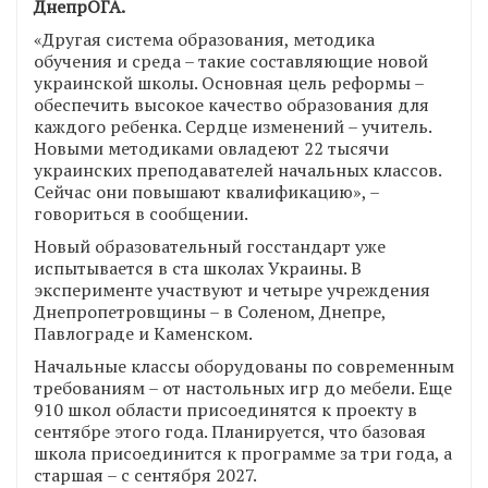
ДнепрОГА.
«Другая система образования, методика
обучения и среда – такие составляющие новой
украинской школы. Основная цель реформы –
обеспечить высокое качество образования для
каждого ребенка. Сердце изменений – учитель.
Новыми методиками овладеют 22 тысячи
украинских преподавателей начальных классов.
Сейчас они повышают квалификацию», –
говориться в сообщении.
Новый образовательный госстандарт уже
испытывается в ста школах Украины. В
эксперименте участвуют и четыре учреждения
Днепропетровщины – в Соленом, Днепре,
Павлограде и Каменском.
Начальные классы оборудованы по современным
требованиям – от настольных игр до мебели. Еще
910 школ области присоединятся к проекту в
сентябре этого года. Планируется, что базовая
школа присоединится к программе за три года, а
старшая – с сентября 2027.