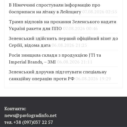
В Німеччині спростували інформацію про
боєприпаси на літаку в Лейпцигу
07.08.2026 02:55
Трамп відповів на прохання Зеленського надати
Україні ракети для ППО
07.08.2026 00:46
Зеленський здійснить перший офіційний візит до
Сербії, відома дата
06.08.2026 21:25
Росія знищила склади з продукцією JTI та
Imperial Brands, – ЗМІ
06.08.2026 21:11
Зеленський доручив підготувати спеціальну
санкційну операцію проти РФ
06.08.2026 19:29
Контакти:
news@pavlogradinfo.net
тел. +38 (097)037 22 57