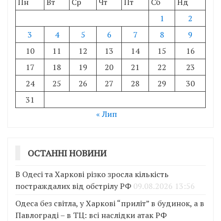
Пн
Вт
Ср
Чт
Пт
Сб
Нд
1
2
3
4
5
6
7
8
9
10
11
12
13
14
15
16
17
18
19
20
21
22
23
24
25
26
27
28
29
30
31
« Лип
ОСТАННІ НОВИНИ
В Одесі та Харкові різко зросла кількість
постраждалих від обстрілу РФ
09.08.2026 13:56
Одеса без світла, у Харкові “приліт” в будинок, а в
Павлограді – в ТЦ: всі наслідки атак РФ