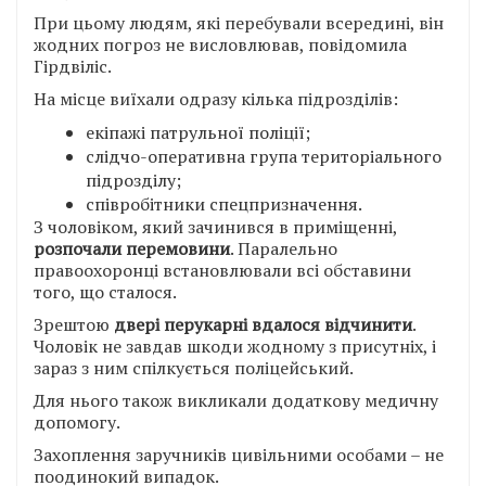
При цьому людям, які перебували всередині, він
жодних погроз не висловлював, повідомила
Гірдвіліс.
На місце виїхали одразу кілька підрозділів:
екіпажі патрульної поліції;
слідчо-оперативна група територіального
підрозділу;
співробітники спецпризначення.
З чоловіком, який зачинився в приміщенні,
розпочали перемовини
. Паралельно
правоохоронці встановлювали всі обставини
того, що сталося.
Зрештою
двері перукарні вдалося відчинити
.
Чоловік не завдав шкоди жодному з присутніх, і
зараз з ним спілкується поліцейський.
Для нього також викликали додаткову медичну
допомогу.
Захоплення заручників цивільними особами – не
поодинокий випадок.