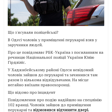
Що з'ясували поліцейські?
В Одесі чоловік у приміщенні перукарні взяв у
заручники людей.
Про це повідомляє РБК-Україна з посиланням на
речницю Національної поліції України Юлію
Гірдвіліс.
У Хаджибейському районі Одеси невідомий
чоловік зайшов до перукарні та зачинився там
разом із кількома відвідувачами. На місце
негайно виїхали правоохоронці.
Що відомо про інцидент
Повідомлення про подію надійшло на спецлінію
102 вранці. Чоловік зайшов до приміщення
перукарні та
відмовився відчиняти двері.