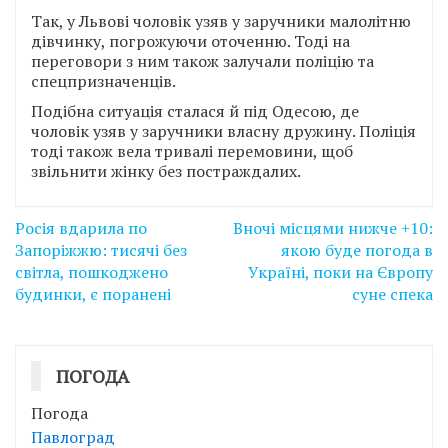
Так, у Львові чоловік узяв у заручники малолітню
дівчинку, погрожуючи оточенню. Тоді на
переговори з ним також залучали поліцію та
спецпризначенців.
Подібна ситуація сталася й під Одесою, де
чоловік узяв у заручники власну дружину. Поліція
тоді також вела тривалі перемовини, щоб
звільнити жінку без постраждалих.
Навігація
Росія вдарила по
Вночі місцями нижче +10:
записів
Запоріжжю: тисячі без
якою буде погода в
світла, пошкоджено
Україні, поки на Європу
будинки, є поранені
суне спека
ПОГОДА
Погода
Павлоград