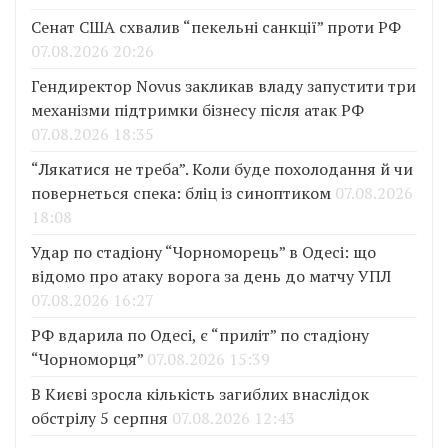
Сенат США схвалив “пекельні санкції” проти РФ
07.08.2026 20:26
Гендиректор Novus закликав владу запустити три
механізми підтримки бізнесу після атак РФ
07.08.2026 18:35
“Лякатися не треба”. Коли буде похолодання й чи
повернеться спека: бліц із синоптиком
07.08.2026
18:08
Удар по стадіону “Чорноморець” в Одесі: що
відомо про атаку ворога за день до матчу УПЛ
07.08.2026 16:27
РФ вдарила по Одесі, є “приліт” по стадіону
“Чорноморця”
07.08.2026 15:39
В Києві зросла кількість загиблих внаслідок
обстрілу 5 серпня
07.08.2026 12:43