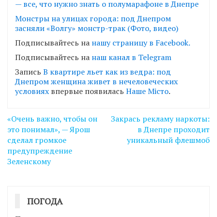
— все, что нужно знать о полумарафоне в Днепре
Монстры на улицах города: под Днепром
засняли «Волгу» монстр-трак (Фото, видео)
Подписывайтесь на
нашу страницу в Facebook.
Подписывайтесь на
наш канал в Telegram
Запись
В квартире льет как из ведра: под
Днепром женщина живет в нечеловеческих
условиях
впервые появилась
Наше Місто
.
Навігація
«Очень важно, чтобы он
Закрась рекламу наркоты:
записів
это понимал», — Ярош
в Днепре проходит
сделал громкое
уникальный флешмоб
предупреждение
Зеленскому
ПОГОДА