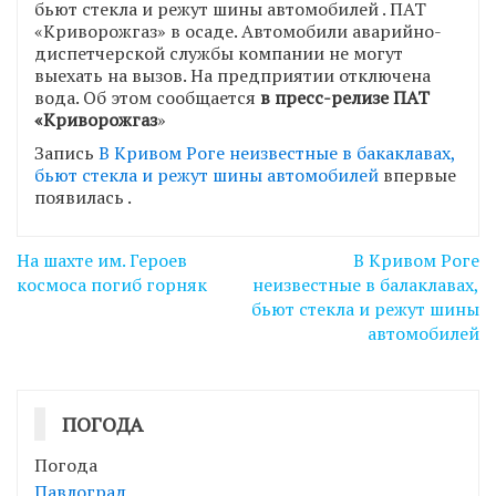
бьют стекла и режут шины автомобилей . ПАТ
«Криворожгаз» в осаде. Автомобили аварийно-
диспетчерской службы компании не могут
выехать на вызов. На предприятии отключена
вода. Об этом сообщается
в пресс-релизе ПАТ
«Криворожгаз
»
Запись
В Кривом Роге неизвестные в бакаклавах,
бьют стекла и режут шины автомобилей
впервые
появилась
.
Навігація
На шахте им. Героев
В Кривом Роге
записів
космоса погиб горняк
неизвестные в балаклавах,
бьют стекла и режут шины
автомобилей
ПОГОДА
Погода
Павлоград