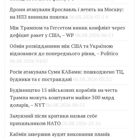
Дрони атакували Ярославль і летять на Москву:
на НПЗ виникла пожежа
06.08.2026 07:14
Між Трампом та Гегсетом виник конфлікт через
дефіцит ракет у США, – WP
06.08.2026 06:11
Обмін розвідданими між США та Україною
відновився до попереднього рівня, – Politico
06.08.2026 04:07
Росія атакувала Суми КАБами: пошкоджено ТЦ,
будинки та є постраждалі
06.08.2026 03:32
Будівництво 15 військових кораблів на честь
Трампа можуть коштувати майже 300 млрд
доларів, – NYT
06.08.2026 00:53
Залужний після критики назвав себе
прихильником НАТО
05.08.2026 22:16
Кабмін завершив аудит виконання планів