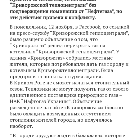
“Криворожской теплоцентрали” без
подтверждения номинации от “Нефтегаза”, но
эти действия привели к конфликту.
В понедельник, 12 ноября, в Facebook, со ссылкой
на пресс-службу “Криворожской теплоцентрали”,
было разщено объявление о том, что
“Криворожгаз” решил перекрыть газ на
котельных “Криворожской теплоцентрали”. У
здания «Криворожгаз» собрались местные
жители, которые потребовапли дать газ городу и
котельным Криворожтеплоцентрали. Была
предпринята попытка штурма здания.
В Кривом Роге не сможет начаться отопительный
сезон. Тепловики не могут получить газ от своего
единственного поставщика природного газа –
НАК “Нафтогаз Украины”. Объявление
размещенное на сайте «Криворожгаза» болжно
было охладить возмущенных отсутствием
отопления жителей города, но получилось
наоборот.
” В городе орудуют люди в балаклавах, которые