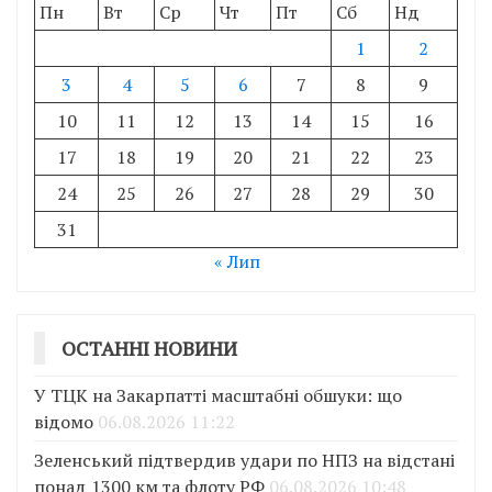
Пн
Вт
Ср
Чт
Пт
Сб
Нд
1
2
3
4
5
6
7
8
9
10
11
12
13
14
15
16
17
18
19
20
21
22
23
24
25
26
27
28
29
30
31
« Лип
ОСТАННІ НОВИНИ
У ТЦК на Закарпатті масштабні обшуки: що
відомо
06.08.2026 11:22
Зеленський підтвердив удари по НПЗ на відстані
понад 1300 км та флоту РФ
06.08.2026 10:48