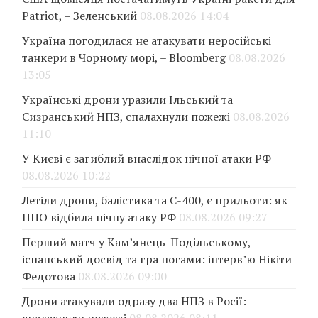
Patriot, – Зеленський
08.08.2026 14:04
Україна погодилася не атакувати неросійські
танкери в Чорному морі, – Bloomberg
08.08.2026
13:05
Українські дрони уразили Ільський та
Сизранський НПЗ, спалахнули пожежі
08.08.2026
11:10
У Києві є загиблий внаслідок нічної атаки РФ
08.08.2026 10:22
Летіли дрони, балістика та С-400, є прильоти: як
ППО відбила нічну атаку РФ
08.08.2026 09:27
Перший матч у Кам’янець-Подільському,
іспанський досвід та гра ногами: інтерв’ю Нікіти
Федотова
08.08.2026 09:00
Дрони атакували одразу два НПЗ в Росії:
спалахнули пожежі
08.08.2026 08:11