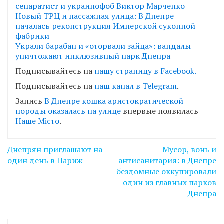
сепаратист и украинофоб Виктор Марченко
Новый ТРЦ и пассажная улица: В Днепре
началась реконструкция Имперской суконной
фабрики
Украли барабан и «оторвали зайца»: вандалы
уничтожают инклюзивный парк Днепра
Подписывайтесь на
нашу страницу в Facebook.
Подписывайтесь на
наш канал в Telegram
.
Запись
В Днепре кошка аристократической
породы оказалась на улице
впервые появилась
Наше Місто
.
Навігація
Днепрян приглашают на
Мусор, вонь и
записів
один день в Париж
антисанитария: в Днепре
бездомные оккупировали
один из главных парков
Днепра