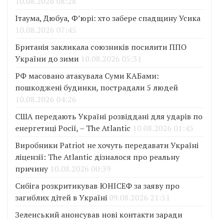
10.08.2026 08:28
Ітаума, Дюбуа, Ф’юрі: хто забере спадщину Усика
10.08.2026 07:45
Британія закликала союзників посилити ППО
України до зими
10.08.2026 05:31
РФ масовано атакувала Суми КАБами:
пошкоджені будинки, пострадали 5 людей
10.08.2026 04:26
США передають Україні розвіддані для ударів по
енергетиці Росії, – The Atlantic
10.08.2026 01:45
Виробники Patriot не хочуть передавати Україні
ліцензії: The Atlantic дізналося про реальну
причину
10.08.2026 00:39
Сибіга розкритикував ЮНІСЕФ за заяву про
загиблих дітей в Україні
09.08.2026 21:51
Зеленський анонсував нові контакти заради