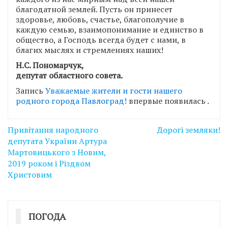
благодатной землей. Пусть он принесет
здоровье, любовь, счастье, благополучие в
каждую семью, взаимопонимание и единство в
общество, а Господь всегда будет с нами, в
благих мыслях и стремлениях наших!
Н.С. Пономарчук,
депутат областного совета.
Запись
Уважаемые жители и гости нашего
родного города Павлоград!
впервые появилась
.
Навігація
Привітання народного
Дорогі земляки!
записів
депутата України Артура
Мартовицького з Новим,
2019 роком і Різдвом
Христовим
ПОГОДА