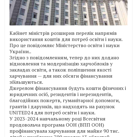
Кабінет міністрів розширив перелік напрямів
використання коштів для потреб освіти і науки.
Про це повідомляє Міністерство освіти і науки
України..
Згідно з повідомленням, тепер до них додано
відновлення та модернізацію харчоблоків у
закладах освіти, а також поліпшення якості
харчування — для них обсяги фінансування
збільшуються.
Джерелом фінансування будуть кошти фізичних і
юридичних осіб, резидентів і нерезидентів,
благодійних пожертв, гуманітарної допомоги,
грантів і дарунків, що надходять на рахунок
UNITED24 для потреб освіти і науки.
У 2023-2024 навчальному році Всесвітня
продовольча програма ООН (ВПП ООН)
профінансувала харчування для майже 90 тис.
дітей у приблизно 700 школах 13 областей