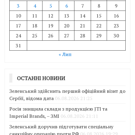
3
4
5
6
7
8
9
10
11
12
13
14
15
16
17
18
19
20
21
22
23
24
25
26
27
28
29
30
31
« Лип
ОСТАННІ НОВИНИ
Зеленський здійснить перший офіційний візит до
Сербії, відома дата
06.08.2026 21:25
Росія знищила склади з продукцією JTI та
Imperial Brands, – ЗМІ
06.08.2026 21:11
Зеленський доручив підготувати спеціальну
санкційну операцію проти РФ
06.08.2026 19:29