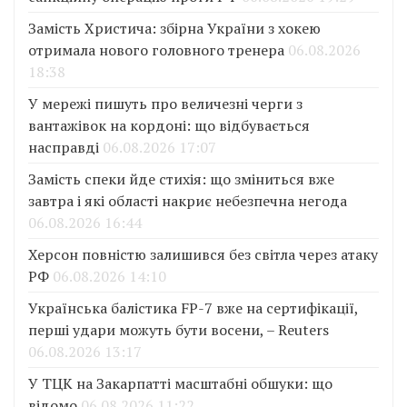
Замість Христича: збірна України з хокею
отримала нового головного тренера
06.08.2026
18:38
У мережі пишуть про величезні черги з
вантажівок на кордоні: що відбувається
насправді
06.08.2026 17:07
Замість спеки йде стихія: що зміниться вже
завтра і які області накриє небезпечна негода
06.08.2026 16:44
Херсон повністю залишився без світла через атаку
РФ
06.08.2026 14:10
Українська балістика FP-7 вже на сертифікації,
перші удари можуть бути восени, – Reuters
06.08.2026 13:17
У ТЦК на Закарпатті масштабні обшуки: що
відомо
06.08.2026 11:22