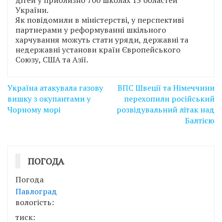
України.
Як повідомили в міністерстві, у перспективі
партнерами у реформуванні шкільного
харчування можуть стати уряди, державні та
недержавні установи країн Європейського
Союзу, США та Азії.
Навігація
Україна атакувала газову
ВПС Швеції та Німеччини
записів
вишку з окупантами у
перехопили російський
Чорному морі
розвідувальний літак над
Балтією
ПОГОДА
Погода
Павлоград
вологість:
тиск: