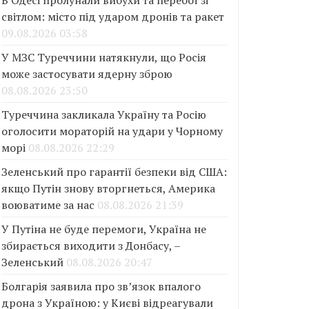
В Одесі пролунали вибухи та перебої зі
світлом: місто під ударом дронів та ракет
09.08.2026 03:58
У МЗС Туреччини натякнули, що Росія
може застосувати ядерну зброю
08.08.2026 23:50
Туреччина закликала Україну та Росію
оголосити мораторій на удари у Чорному
морі
08.08.2026 22:29
Зеленський про гарантії безпеки від США:
якщо Путін знову вторгнеться, Америка
воюватиме за нас
08.08.2026 21:39
У Путіна не буде перемоги, Україна не
збирається виходити з Донбасу, –
Зеленський
08.08.2026 20:47
Болгарія заявила про зв’язок впалого
дрона з Україною: у Києві відреагували