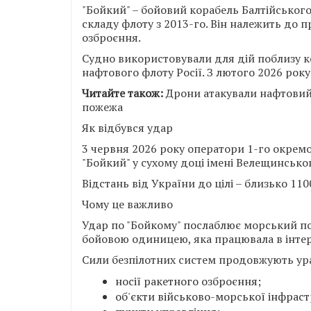
"Бойкий" – бойовий корабель Балтійського
складу флоту з 2013-го. Він належить до п
озброєння.
Судно використовували для дій поблизу к
нафтового флоту Росії. З лютого 2026 рок
Читайте також:
Дрони атакували нафтовий 
пожежа
Як відбувся удар
3 червня 2026 року оператори 1-го окремо
"Бойкий" у сухому доці імені Велещинсько
Відстань від України до цілі – близько 110
Чому це важливо
Удар по "Бойкому" послаблює морський по
бойовою одиницею, яка працювала в інтер
Сили безпілотних систем продовжують ур
носії ракетного озброєння;
об'єкти військово-морської інфраст