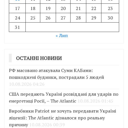
17
18
19
20
21
22
23
24
25
26
27
28
29
30
31
« Лип
ОСТАННІ НОВИНИ
РФ масовано атакувала Суми КАБами:
пошкоджені будинки, пострадали 5 людей
10.08.2026 04:26
США передають Україні розвіддані для ударів по
енергетиці Росії, – The Atlantic
10.08.2026 01:45
Виробники Patriot не хочуть передавати Україні
ліцензії: The Atlantic дізналося про реальну
причину
10.08.2026 00:39