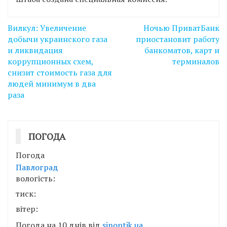
Навігація
Вилкул: Увеличение
Ночью ПриватБанк
записів
добычи украинского газа
приостановит работу
и ликвидация
банкоматов, карт и
коррупционных схем,
терминалов
снизит стоимость газа для
людей минимум в два
раза
ПОГОДА
Погода
Павлоград
вологість:
тиск:
вітер:
Погода на 10 днів від
sinoptik.ua