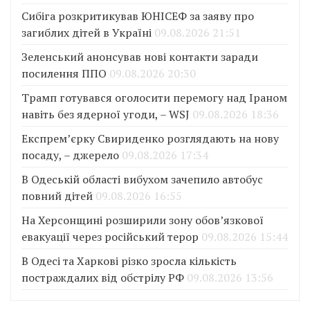
Сибіга розкритикував ЮНІСЕФ за заяву про
загиблих дітей в Україні
09.08.2026 21:51
Зеленський анонсував нові контакти заради
посилення ППО
09.08.2026 20:30
Трамп готувався оголосити перемогу над Іраном
навіть без ядерної угоди, – WSJ
09.08.2026 18:36
Експрем’єрку Свириденко розглядають на нову
посаду, – джерело
09.08.2026 17:34
В Одеській області вибухом зачепило автобус
повний дітей
09.08.2026 16:55
На Херсонщині розширили зону обов’язкової
евакуації через російський терор
09.08.2026 15:44
В Одесі та Харкові різко зросла кількість
постраждалих від обстрілу РФ
09.08.2026 13:56