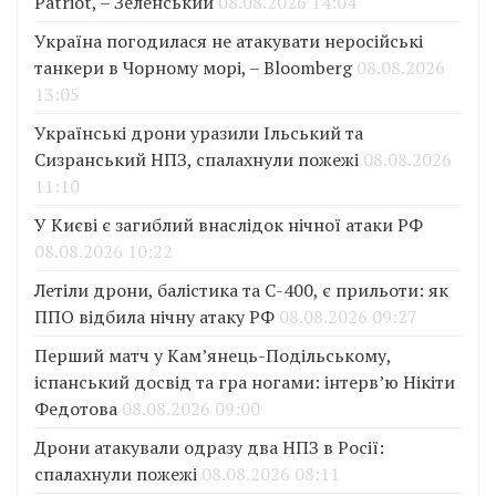
Patriot, – Зеленський
08.08.2026 14:04
Україна погодилася не атакувати неросійські
танкери в Чорному морі, – Bloomberg
08.08.2026
13:05
Українські дрони уразили Ільський та
Сизранський НПЗ, спалахнули пожежі
08.08.2026
11:10
У Києві є загиблий внаслідок нічної атаки РФ
08.08.2026 10:22
Летіли дрони, балістика та С-400, є прильоти: як
ППО відбила нічну атаку РФ
08.08.2026 09:27
Перший матч у Кам’янець-Подільському,
іспанський досвід та гра ногами: інтерв’ю Нікіти
Федотова
08.08.2026 09:00
Дрони атакували одразу два НПЗ в Росії:
спалахнули пожежі
08.08.2026 08:11