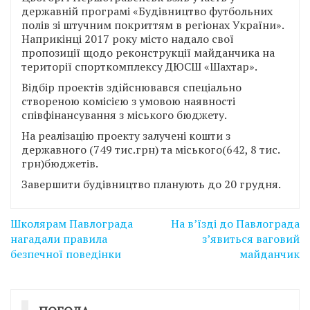
державній програмі «Будівництво футбольних
полів зі штучним покриттям в регіонах України».
Наприкінці 2017 року місто надало свої
пропозиції щодо реконструкції майданчика на
території спорткомплексу ДЮСШ «Шахтар».
Відбір проектів здійснювався спеціально
створеною комісією з умовою наявності
співфінансування з міського бюджету.
На реалізацію проекту залучені кошти з
державного (749 тис.грн) та міського(642, 8 тис.
грн)бюджетів.
Завершити будівництво планують до 20 грудня.
Навігація
Школярам Павлограда
На в’їзді до Павлограда
записів
нагадали правила
з’явиться ваговий
безпечної поведінки
майданчик